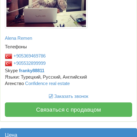
Alena Remen
Телефоны
+905369469786
+905532899999
Skype
franky88811
Языки: Турецкий, Русский, Английский
Агенство
Confidence real estate
Заказать звонок
Связаться с продавцом
Цена