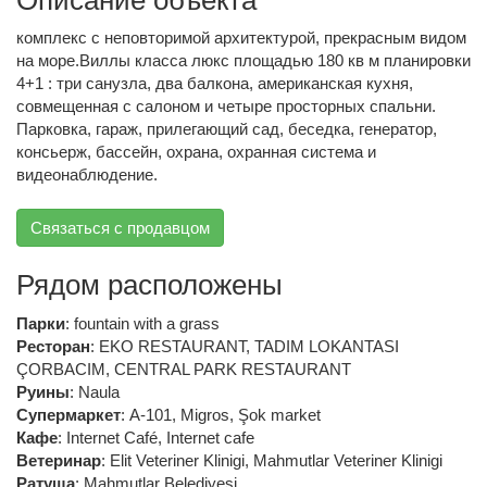
комплекс с неповторимой архитектурой, прекрасным видом
на море.Виллы класса люкс площадью 180 кв м планировки
4+1 : три санузла, два балкона, американская кухня,
совмещенная с салоном и четыре просторных спальни.
Парковка, гараж, прилегающий сад, беседка, генератор,
консьерж, бассейн, охрана, охранная система и
видеонаблюдение.
Связаться с продавцом
Рядом расположены
Парки
:
fountain with a grass
Ресторан
:
EKO RESTAURANT
,
TADIM LOKANTASI
ÇORBACIM
,
CENTRAL PARK RESTAURANT
Руины
:
Naula
Супермаркет
:
A-101
,
Migros
,
Şok market
Кафе
:
Internet Café
,
Internet cafe
Ветеринар
:
Elit Veteriner Klinigi
,
Mahmutlar Veteriner Klinigi
Ратуша
:
Mahmutlar Belediyesi