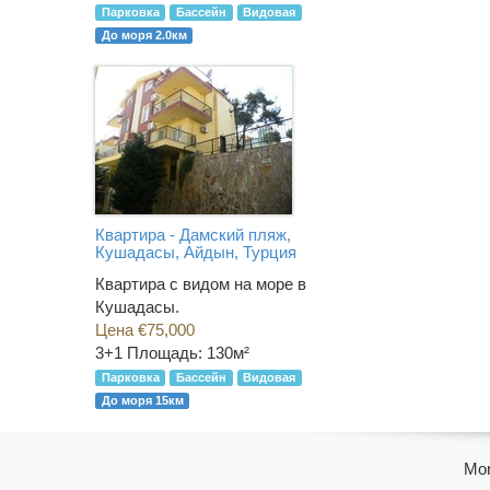
Парковка
Бассейн
Видовая
До моря 2.0км
Квартира - Дамский пляж,
Кушадасы, Айдын, Турция
Квартира с видом на море в
Кушадасы.
Цена €75,000
3+1
Площадь: 130м²
Парковка
Бассейн
Видовая
До моря 15км
Mor