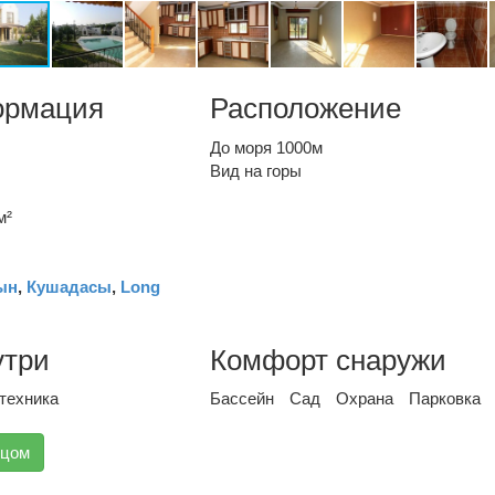
ормация
Расположение
До моря 1000м
Вид на горы
м²
ын
,
Кушадасы
,
Long
утри
Комфорт снаружи
техника
Бассейн
Сад
Охрана
Парковка
вцом