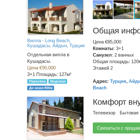
Общая инф
Вилла - Long Beach,
Цена €85,000
Кушадасы, Айдын, Турция
Комнаты
: 3+1
Отдельная вилла в
Санузел
:
2 ванных
Кушадасы.
Общая площадь: 120
Цена €90,000
Этажей 2
3+1
Площадь: 127м²
Адрес:
Турция
,
Айд
Парковка
Видовая
Beach
До моря 800м
Комфорт вн
Телевизор
Бытовая 
Связаться с прода