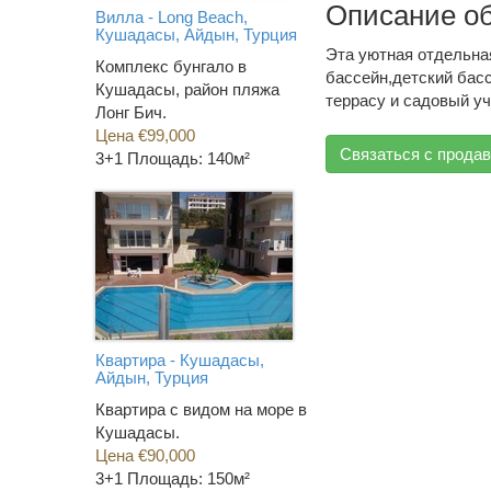
Описание о
Вилла - Long Beach,
Кушадасы, Айдын, Турция
Эта уютная отдельна
Комплекс бунгало в
бассейн,детский бас
Кушадасы, район пляжа
террасу и садовый уч
Лонг Бич.
Цена €99,000
Связаться с прода
3+1
Площадь: 140м²
Квартира - Кушадасы,
Айдын, Турция
Квартира с видом на море в
Кушадасы.
Цена €90,000
3+1
Площадь: 150м²