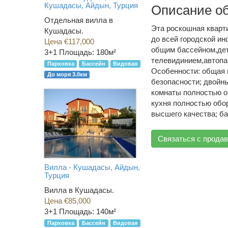
Кушадасы, Айдын, Турция
Описание о
Отдельная вилла в
Эта роскошная кварти
Кушадасы.
до всей городской и
Цена €117,000
общим бассейном,де
3+1
Площадь: 180м²
телевидинием,автопа
Парковка
Бассейн
Видовая
Особенности: общая п
До моря 3.0км
безопасности; двойн
комнаты полностью о
кухня полностью обо
высшего качества; ба
Связаться с прода
Вилла - Кушадасы, Айдын,
Турция
Вилла в Кушадасы.
Цена €85,000
3+1
Площадь: 140м²
Парковка
Бассейн
Видовая