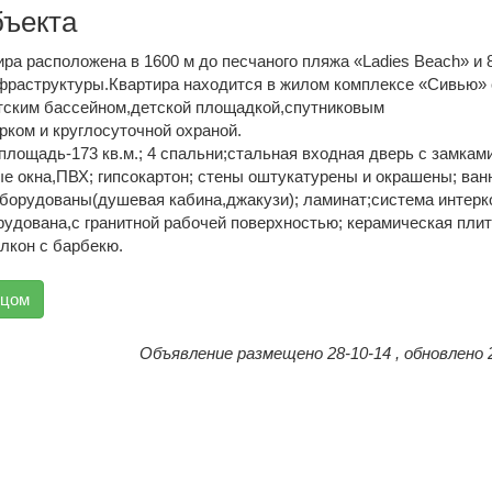
бъекта
ра расположена в 1600 м до песчаного пляжа «Ladies Beach» и 
нфраструктуры.Квартира находится в жилом комплексе «Сивью» 
тским бассейном,детской площадкой,спутниковым
рком и круглосуточной охраной.
лощадь-173 кв.м.; 4 спальни;стальная входная дверь с замкам
ые окна,ПВХ; гипсокартон; стены оштукатурены и окрашены; ва
борудованы(душевая кабина,джакузи); ламинат;система интерк
рудована,с гранитной рабочей поверхностью; керамическая плит
лкон с барбекю.
вцом
Объявление размещено 28-10-14 , обновлено 