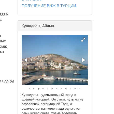
ПОЛУЧЕНИЕ ВНЖ В ТУРЦИИ.
800 м
с
Кушадасы, Айдын
и
нные
ома;
ка
21-08-24
Кушадасы – удивительный город с
древней историей. Он стоит, чуть ли не
развалинах легендарной Трои, а
величественная колоннада одного из
семи чудес света, храма Артемиды,