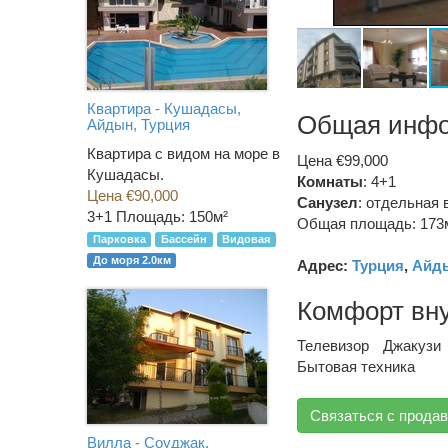
Квартира - Кушадасы,
Общая инф
Айдын, Турция
Квартира с видом на море в
Цена €99,000
Кушадасы.
Комнаты
: 4+1
Цена €90,000
Санузел
:
отдельная 
3+1
Площадь: 150м²
Общая площадь: 173
Парковка
Бассейн
Видовая
До моря 2.0км
Адрес:
Турция
,
Айд
Комфорт вн
Телевизор
Джакузи
Бытовая техника
Связаться с прода
Вилла - Соуджак,