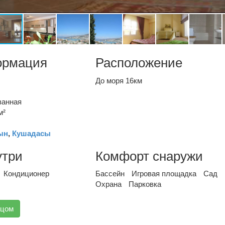
ормация
Расположение
До моря 16км
ванная
м²
ын
,
Кушадасы
утри
Комфорт снаружи
Кондиционер
Бассейн
Игровая площадка
Сад
Охрана
Парковка
вцом