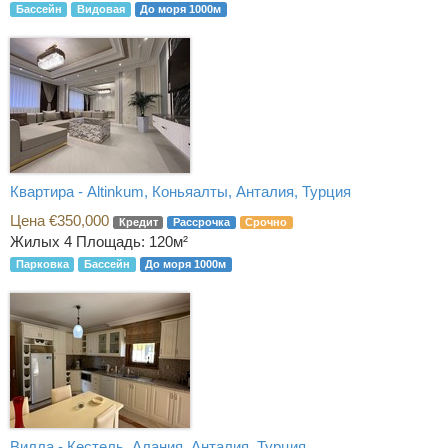
Бассейн
Видовая
До моря 1000м
Квартира - Altinkum, Коньяалты, Анталия, Турция
Цена €350,000
Кредит
Рассрочка
Срочно
Жилых 4
Площадь: 120м²
Парковка
Бассейн
До моря 1000м
Вилла - Кестель, Алания, Анталия, Турция