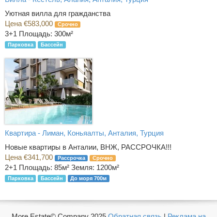
Уютная вилла для гражданства
Цена €583,000
Срочно
3+1
Площадь: 300м²
Парковка
Бассейн
Квартира - Лиман, Коньяалты, Анталия, Турция
Новые квартиры в Анталии, ВНЖ, РАССРОЧКА!!!
Цена €341,700
Рассрочка
Срочно
2+1
Площадь: 85м² Земля: 1200м²
Парковка
Бассейн
До моря 700м
More Estate© Company 2025
Обратная связь
|
Реклама на