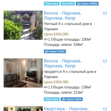
Парковка
Бассейн
До моря 1000м
Вилла - Ларнака,
Ларнака, Кипр
Уютный 4-х спальный дом в
Ларнаке
Цена €430,000
4+1
Общая площадь: 230м²
Площадь земли: 538м²
До моря 2.0км
Вилла - Ларнака,
Ларнака, Кипр
продается 4-х спальный дом в
Ларнаке
Цена €304,000
4+1
Общая площадь: 238м²
Площадь земли: 213м²
Парковка
До моря 3.0км
Квартира - Ларнака,