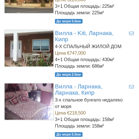
3+1
Общая площадь: 225м²
Площадь земли: 225м²
До моря 5.0км
Вилла - Kiti, Ларнака,
Кипр
4-Х СПАЛЬНЫЙ ЖИЛОЙ ДОМ
Цена €747,000
4+1
Общая площадь: 430м²
Площадь земли: 686м²
До моря 2.0км
Вилла - Ларнака,
Ларнака, Кипр
3-х спальное бунгало недалеко
от моря
Цена €218,500
3+1
Общая площадь: 158м²
Площадь земли: 158м²
До моря 5.0км