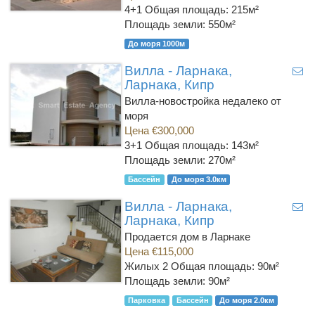
4+1
Общая площадь: 215м²
Площадь земли: 550м²
До моря 1000м
Вилла - Ларнака,
Ларнака, Кипр
Вилла-новостройка недалеко от
моря
Цена €300,000
3+1
Общая площадь: 143м²
Площадь земли: 270м²
Бассейн
До моря 3.0км
Вилла - Ларнака,
Ларнака, Кипр
Продается дом в Ларнаке
Цена €115,000
Жилых 2
Общая площадь: 90м²
Площадь земли: 90м²
Парковка
Бассейн
До моря 2.0км