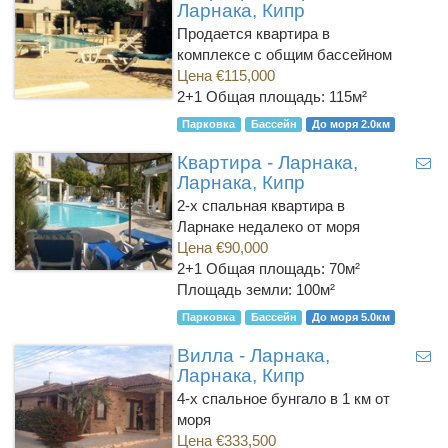
Ларнака, Кипр
Продается квартира в
комплексе с общим бассейном
Цена €115,000
2+1
Общая площадь: 115м²
Парковка
Бассейн
До моря 2.0км
Квартира - Ларнака,
Ларнака, Кипр
2-х спальная квартира в
Ларнаке недалеко от моря
Цена €90,000
2+1
Общая площадь: 70м²
Площадь земли: 100м²
Парковка
Бассейн
До моря 5.0км
Вилла - Ларнака,
Ларнака, Кипр
4-х спальное бунгало в 1 км от
моря
Цена €333,500