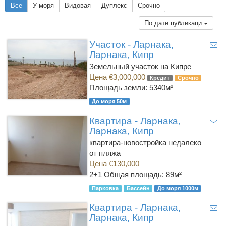
Все
У моря
Видовая
Дуплекс
Срочно
По дате публикаци
Участок - Ларнака,
Ларнака, Кипр
Земельный участок на Кипре
Цена €3,000,000
Кредит
Срочно
Площадь земли: 5340м²
До моря 50м
Квартира - Ларнака,
Ларнака, Кипр
квартира-новостройка недалеко
от пляжа
Цена €130,000
2+1
Общая площадь: 89м²
Парковка
Бассейн
До моря 1000м
Квартира - Ларнака,
Ларнака, Кипр