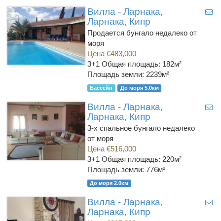
Вилла - Ларнака,
Ларнака, Кипр
Продается бунгало недалеко от
моря
Цена €483,000
3+1
Общая площадь: 182м²
Площадь земли: 2239м²
Бассейн
До моря 5.0км
Вилла - Ларнака,
Ларнака, Кипр
3-х спальное бунгало недалеко
от моря
Цена €516,000
3+1
Общая площадь: 220м²
Площадь земли: 776м²
До моря 2.0км
Вилла - Ларнака,
Ларнака, Кипр