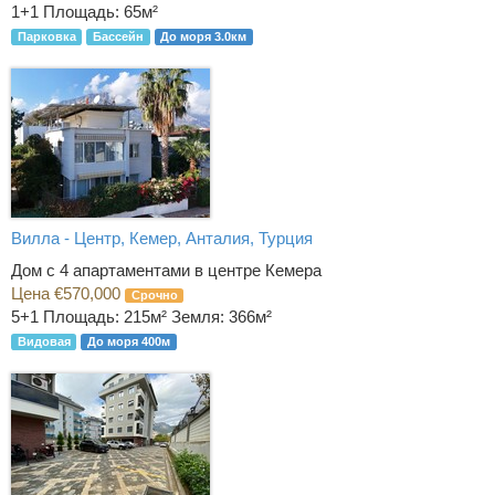
1+1
Площадь: 65м²
Парковка
Бассейн
До моря 3.0км
Вилла - Центр, Кемер, Анталия, Турция
Дом с 4 апартаментами в центре Кемера
Цена €570,000
Срочно
5+1
Площадь: 215м² Земля: 366м²
Видовая
До моря 400м