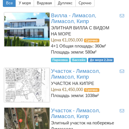
Все
У моря
Видовая
Дуплекс
Срочно
Вилла - Лимасол,
Лимасол, Кипр
ЭЛИТНАЯ ВИЛЛА С ВИДОМ
НА МОРЕ
Цена €1,050,000
Срочно
4+1
Общая площадь: 360м²
Площадь земли: 580м²
Парковка
Бассейн
До моря 2.2км
Участок - Лимасол,
Лимасол, Кипр
УЧАСТОК НА КИПРЕ
Цена €1,450,000
Срочно
Площадь земли: 1038м²
Участок - Лимасол,
Лимасол, Кипр
Элитный участок на побережье
Лимассола