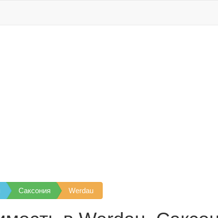
я
Саксония
Werdau