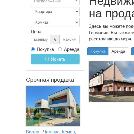
Недвижи
Расположение
на прод
Здесь вы можете под
Цена
Германия. Вы также м
расстоянию до моря.
€
Покупка
Аренда
Покупка
Аренда
Искать
Срочная продажа
Вилла - Чамюва, Кемер,