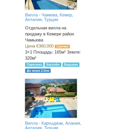
Вилла - Чамюва, Кемер,
Анталия, Турция
Отдельная вилла на
продажу в Кемере район
Чамьюва
Цена €360,000
Срочно
3+1
Площадь: 165м² Земля:
320м²
Парковка
Бассейн
Видовая
До моря 2.0км
Вилла - Каргыджак, Алания,
Анталия, Турция