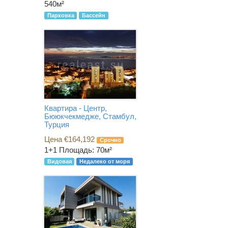
540м²
Парковка
Бассейн
Квартира - Центр,
Бююкчекмедже, Стамбул,
Турция
Цена €164,192
Срочно
1+1
Площадь: 70м²
Видовая
Недалеко от моря