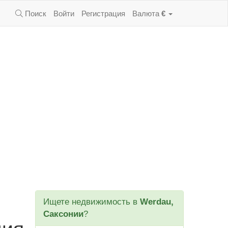
Поиск
Войти
Регистрация
Валюта
€
Ищете недвижимость в
Werdau,
Саксонии
?