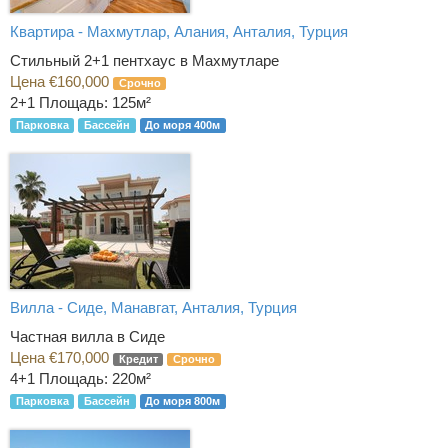
Квартира - Махмутлар, Алания, Анталия, Турция
Стильный 2+1 пентхаус в Махмутларе
Цена €160,000
Срочно
2+1
Площадь: 125м²
Парковка
Бассейн
До моря 400м
Вилла - Сиде, Манавгат, Анталия, Турция
Частная вилла в Сиде
Цена €170,000
Кредит
Срочно
4+1
Площадь: 220м²
Парковка
Бассейн
До моря 800м