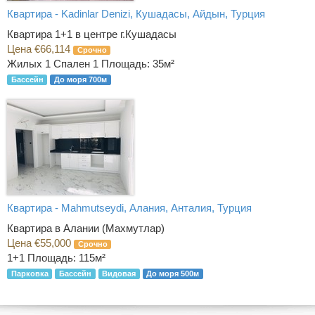
Квартира - Kadinlar Denizi, Кушадасы, Айдын, Турция
Квартира 1+1 в центре г.Кушадасы
Цена €66,114
Срочно
Жилых 1 Спален 1
Площадь: 35м²
Бассейн
До моря 700м
Квартира - Mahmutseydi, Алания, Анталия, Турция
Квартира в Алании (Махмутлар)
Цена €55,000
Срочно
1+1
Площадь: 115м²
Парковка
Бассейн
Видовая
До моря 500м