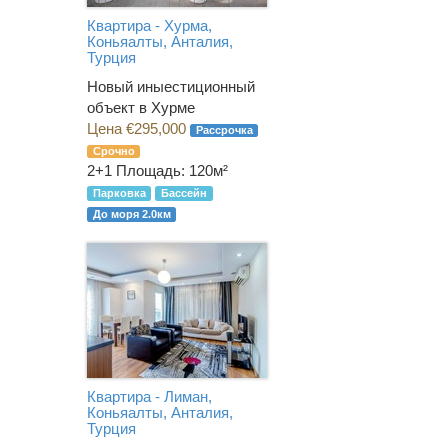
Квартира - Хурма,
Коньяалты, Анталия,
Турция
Новый иныестиционный
объект в Хурме
Цена €295,000
Рассрочка
Срочно
2+1
Площадь: 120м²
Парковка
Бассейн
До моря 2.0км
Квартира - Лиман,
Коньяалты, Анталия,
Турция