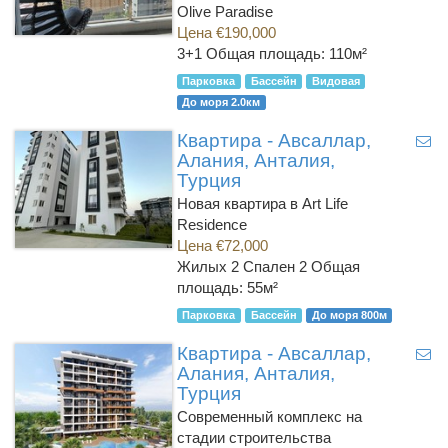
Olive Paradise
Цена €190,000
3+1
Общая площадь: 110м²
Парковка
Бассейн
Видовая
До моря 2.0км
Квартира - Авсаллар,
Алания, Анталия,
Турция
Новая квартира в Art Life
Residence
Цена €72,000
Жилых 2 Спален 2
Общая
площадь: 55м²
Парковка
Бассейн
До моря 800м
Квартира - Авсаллар,
Алания, Анталия,
Турция
Современный комплекс на
стадии строительства