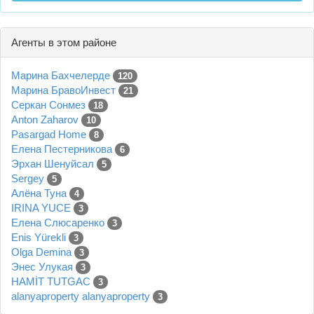
Агенты в этом районе
Марина Бахчелерде
120
Марина БравоИнвест
21
Серкан Сонмез
18
Anton Zaharov
10
Pasargad Home
8
Елена Пестерникова
6
Эрхан Шенуйсал
5
Sergey
5
Алёна Туна
4
IRINA YUCE
3
Елена Слюсаренко
3
Enis Yürekli
3
Olga Demina
3
Энес Улукая
3
HAMİT TUTGAC
3
alanyaproperty alanyaproperty
3