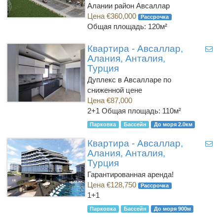
Алании район Авсаллар
Цена €360,000
Рассрочка
Общая площадь: 120м²
Квартира - Авсаллар,
Алания, Анталия,
Турция
Дуплекс в Авсалларе по
сниженной цене
Цена €87,000
2+1
Общая площадь: 110м²
Парковка
Бассейн
До моря 2.0км
Квартира - Авсаллар,
Алания, Анталия,
Турция
Гарантированная аренда!
Цена €128,750
Рассрочка
1+1
Парковка
Бассейн
До моря 900м