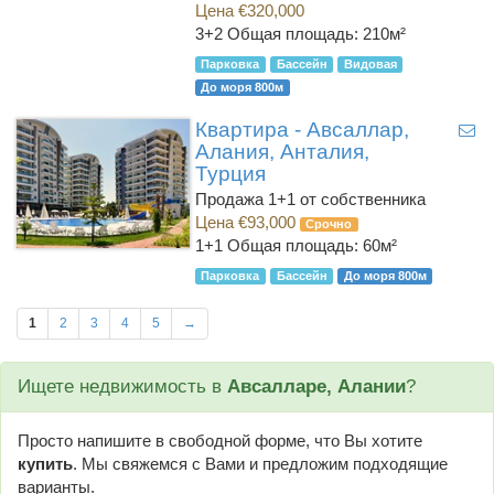
Цена €320,000
3+2
Общая площадь: 210м²
Парковка
Бассейн
Видовая
До моря 800м
Квартира - Авсаллар,
Алания, Анталия,
Турция
Продажа 1+1 от собственника
Цена €93,000
Срочно
1+1
Общая площадь: 60м²
Парковка
Бассейн
До моря 800м
1
2
3
4
5
→
Ищете недвижимость в
Авсалларе, Алании
?
Просто напишите в свободной форме, что Вы хотите
купить
. Мы свяжемся с Вами и предложим подходящие
варианты.