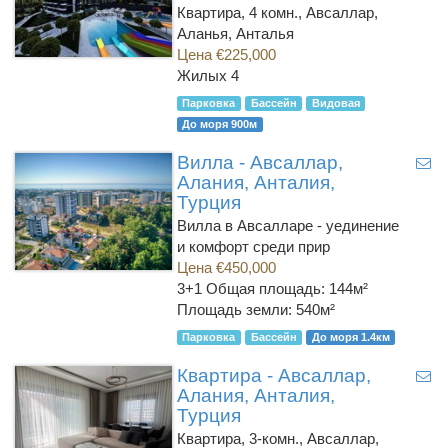
Квартира, 4 комн., Авсаллар,
Аланья, Анталья
Цена €225,000
Жилых 4
Парковка
Бассейн
Видовая
До моря 900м
Вилла - Авсаллар,
Алания, Анталия,
Турция
Вилла в Авсалларе - уединение
и комфорт среди прир
Цена €450,000
3+1
Общая площадь: 144м²
Площадь земли: 540м²
Парковка
Бассейн
До моря 1.4км
Квартира - Авсаллар,
Алания, Анталия,
Турция
Квартира, 3-комн., Авсаллар,