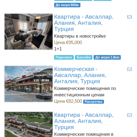
До моря 800м
Квартира - Авсаллар,
Алания, Анталия,
Турция
Квартиры в новостройке
Цена €95,000
1+1
Парковка
Бассейн
До моря 1.8км
Коммерческая -
Авсаллар, Алания,
Анталия, Турция
Коммерческие помещения по
инвестиционным ценам
Цена €82,500
Рассрочка
Квартира - Авсаллар,
Алания, Анталия,
Турция
Коммерческие помещения в