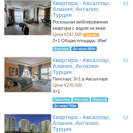
Квартира - Авсаллар,
Алания, Анталия,
Турция
Роскошная меблированная
квартира с видом на море
Цена €147,500
Срочно
2+1
Общая площадь: 85м²
Видовая
До моря 800м
Квартира - Авсаллар,
Алания, Анталия,
Турция
Пентхаус 3+1 в Авсалларе
Цена €235,500
3+1
Парковка
Бассейн
Видовая
До моря 700м
Квартира - Авсаллар,
Алания, Анталия,
Турция