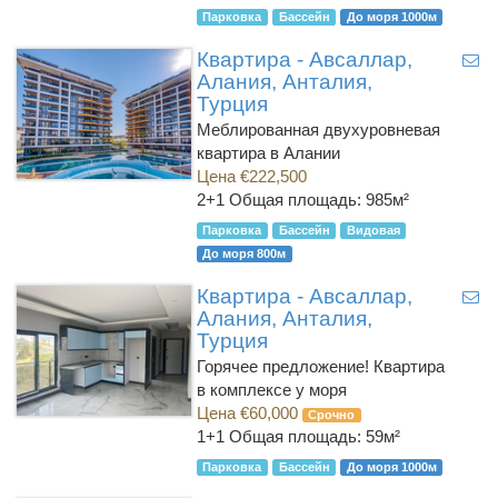
Парковка
Бассейн
До моря 1000м
Квартира - Авсаллар,
Алания, Анталия,
Турция
Меблированная двухуровневая
квартира в Алании
Цена €222,500
2+1
Общая площадь: 985м²
Парковка
Бассейн
Видовая
До моря 800м
Квартира - Авсаллар,
Алания, Анталия,
Турция
Горячее предложение! Квартира
в комплексе у моря
Цена €60,000
Срочно
1+1
Общая площадь: 59м²
Парковка
Бассейн
До моря 1000м