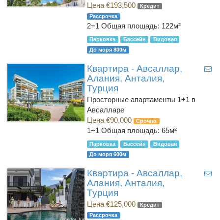
Цена €193,500
Кредит
Рассрочка
2+1
Общая площадь: 122м²
Парковка
Бассейн
Видовая
До моря 800м
Квартира - Авсаллар,
Алания, Анталия,
Турция
Просторные апартаменты 1+1 в
Авсалларе
Цена €90,000
Срочно
1+1
Общая площадь: 65м²
Парковка
Бассейн
Видовая
До моря 600м
Квартира - Авсаллар,
Алания, Анталия,
Турция
Цена €125,000
Кредит
Рассрочка