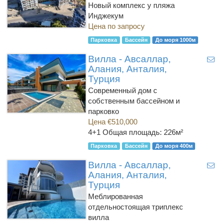
Новый комплекс у пляжа
Инджекум
Цена по запросу
Парковка
Бассейн
До моря 1000м
Вилла - Авсаллар,
Алания, Анталия,
Турция
Cовременный дом с
собственным бассейном и
парковко
Цена €510,000
4+1
Общая площадь: 226м²
Парковка
Бассейн
До моря 400м
Вилла - Авсаллар,
Алания, Анталия,
Турция
Меблированная
отдельностоящая триплекс
вилла