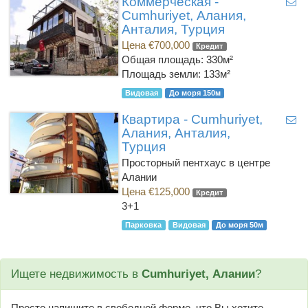
Коммерческая -
Cumhuriyet, Алания,
Анталия, Турция
Цена €700,000
Кредит
Общая площадь: 330м²
Площадь земли: 133м²
Видовая
До моря 150м
Квартира - Cumhuriyet,
Алания, Анталия,
Турция
Просторный пентхаус в центре
Алании
Цена €125,000
Кредит
3+1
Парковка
Видовая
До моря 50м
Ищете недвижимость в
Cumhuriyet, Алании
?
Просто напишите в свободной форме, что Вы хотите