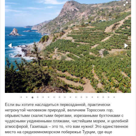
Если вы хотите насладиться первозданной, практически
нетронутой человеком природой, величием Торосских гор,
обрывистыми скалистыми берегами, изрезанными бухточками с
чудесными уединенными пляжами, чистейшим морем, и целебной
атмосферой, Газипаша – это то, что вам нужно! Это единственное
место на средиземноморском побережье Турции, где еще