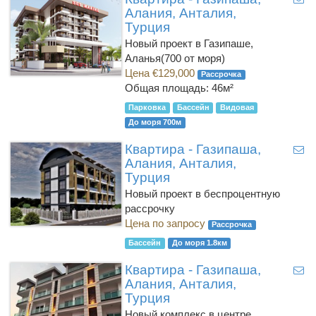
Алания, Анталия,
Турция
Новый проект в Газипаше,
Аланья(700 от моря)
Цена €129,000
Рассрочка
Общая площадь: 46м²
Парковка
Бассейн
Видовая
До моря 700м
Квартира - Газипаша,
Алания, Анталия,
Турция
Новый проект в беспроцентную
рассрочку
Цена по запросу
Рассрочка
Бассейн
До моря 1.8км
Квартира - Газипаша,
Алания, Анталия,
Турция
Новый комплекс в центре