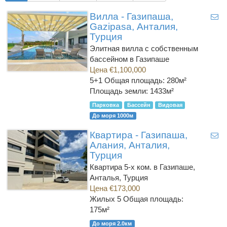
Вилла - Газипаша,
Gazipasa, Анталия,
Турция
Элитная вилла с собственным
бассейном в Газипаше
Цена €1,100,000
5+1
Общая площадь: 280м²
Площадь земли: 1433м²
Парковка
Бассейн
Видовая
До моря 1000м
Квартира - Газипаша,
Алания, Анталия,
Турция
Квартира 5-х ком. в Газипаше,
Анталья, Турция
Цена €173,000
Жилых 5
Общая площадь:
175м²
До моря 2.0км