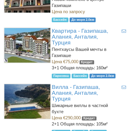
Газипаши
Цена по запросу
Бассейн
До моря 2.0км
Квартира - Газипаша,
Алания, Анталия,
Турция
Пентхаусы Вашей мечты в
Газипаше
Цена €75,000
Кредит
3+1
Общая площадь: 160м²
Парковка
Бассейн
До моря 2.0км
Вилла - Газипаша,
Алания, Анталия,
Турция
Шикарные виллы в частной
бухте
Цена €290,000
Кредит
2+1
Общая площадь: 105м²