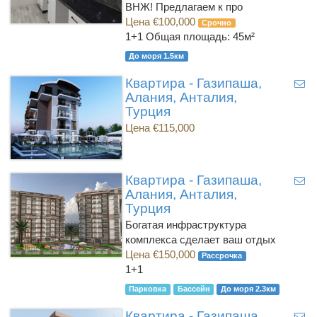
ВНЖ! Предлагаем к про
Цена €100,000
Срочно
1+1
Общая площадь: 45м²
До моря 1.5км
Квартира - Газипаша,
Алания, Анталия,
Турция
Цена €115,000
Квартира - Газипаша,
Алания, Анталия,
Турция
Богатая инфраструктура
комплекса сделает ваш отдых
Цена €150,000
Рассрочка
1+1
Парковка
Бассейн
До моря 2.3км
Квартира - Газипаша,