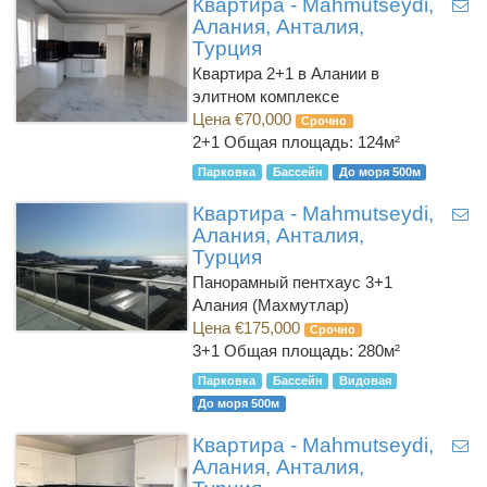
Квартира - Mahmutseydi,
Алания, Анталия,
Турция
Квартира 2+1 в Алании в
элитном комплексе
Цена €70,000
Срочно
2+1
Общая площадь: 124м²
Парковка
Бассейн
До моря 500м
Квартира - Mahmutseydi,
Алания, Анталия,
Турция
Панорамный пентхаус 3+1
Алания (Махмутлар)
Цена €175,000
Срочно
3+1
Общая площадь: 280м²
Парковка
Бассейн
Видовая
До моря 500м
Квартира - Mahmutseydi,
Алания, Анталия,