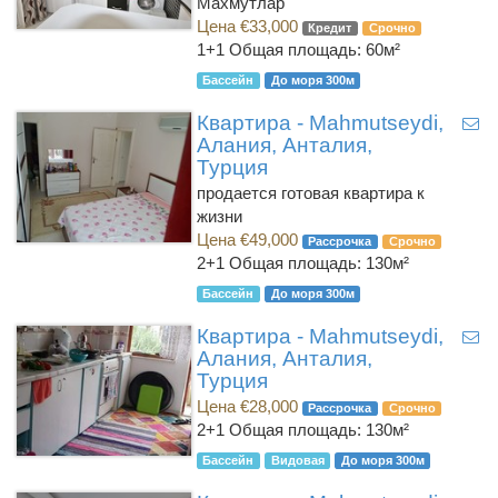
Махмутлар
Цена €33,000
Кредит
Срочно
1+1
Общая площадь: 60м²
Бассейн
До моря 300м
Квартира - Mahmutseydi,
Алания, Анталия,
Турция
продается готовая квартира к
жизни
Цена €49,000
Рассрочка
Срочно
2+1
Общая площадь: 130м²
Бассейн
До моря 300м
Квартира - Mahmutseydi,
Алания, Анталия,
Турция
Цена €28,000
Рассрочка
Срочно
2+1
Общая площадь: 130м²
Бассейн
Видовая
До моря 300м