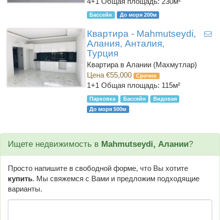
4+1
Общая площадь: 230м²
Бассейн
До моря 200м
Квартира - Mahmutseydi,
Алания, Анталия,
Турция
Квартира в Алании (Махмутлар)
Цена €55,000
Срочно
1+1
Общая площадь: 115м²
Парковка
Бассейн
Видовая
До моря 500м
Ищете недвижимость в
Mahmutseydi, Алании
?
Просто напишите в свободной форме, что Вы хотите
купить
. Мы свяжемся с Вами и предложим подходящие
варианты.