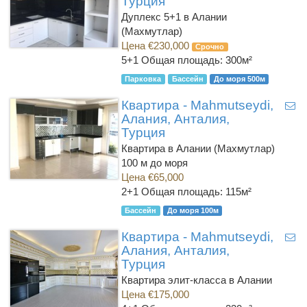
Турция
Дуплекс 5+1 в Алании
(Махмутлар)
Цена €230,000
Срочно
5+1
Общая площадь: 300м²
Парковка
Бассейн
До моря 500м
Квартира - Mahmutseydi,
Алания, Анталия,
Турция
Квартира в Алании (Махмутлар)
100 м до моря
Цена €65,000
2+1
Общая площадь: 115м²
Бассейн
До моря 100м
Квартира - Mahmutseydi,
Алания, Анталия,
Турция
Квартира элит-класса в Алании
Цена €175,000