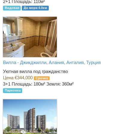
2+1
Площадь: 110м²
Видовая
До моря 4.0км
Вилла - Джикджилли, Алания, Анталия, Турция
Уютная вилла под гражданство
Цена €344,000
Срочно
3+1
Площадь: 180м² Земля: 360м²
Парковка