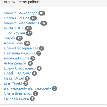
Агенты в этом районе
Марина Бахчелерде
81
Серкан Сонмез
40
Марина БравоИнвест
37
IRINA YUCE
18
Энес Улукая
17
Sergey
12
Алёна Туна
10
Елена Пестерникова
7
Светлана Рудмина
7
Pasargad Home
5
Anton Zaharov
4
Елена Слюсаренко
4
HAMİT TUTGAC
4
Insaat Guzel
3
Enis Yürekli
3
alanyaproperty alanyaproperty
3
Ольга Вишталюк
3
Галина Быкова
3