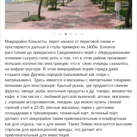
Микрорайон Коньялты, берет начало от береговой линии и
простирается дальше в глубь примерно на 1400м. Близкое
расстояние до прекрасного Средиземного моря с оборудованными
пляжами сыграло свою роль в том, что в этом районе проживает
большое количество иностранцев, что в свою очередь сказалось
на инфраструктуре. В этом микрорайоне мэрия горада даже
создала парк Дружбы народов (называемый как «парк с
матрёшками»). Здесь имеются и магазины с импортными товарами,
близкими для иностранцев. Крытый рынок, где продаются свежие
фрукты, овощи, рыба, молочные продукты и др. товары, множество
кафе, в том числе с любимой русской выпечкой, аптеки, магазины
с хорошим ассортиментом, пекарни, где можно купить свежий
горячий хлеб в 23.00, мясные магазины, парки с детскими
площадками и тренажерами, теннисный корт, яхтенный порт,
делают этот микрорайон таким привлекательным и комфортным
как для отдыха, так и для жизни. Также Лиман пользуется высоким
спросом для краткосрочной аренды, что делает его
привлекательным для инвестиций.