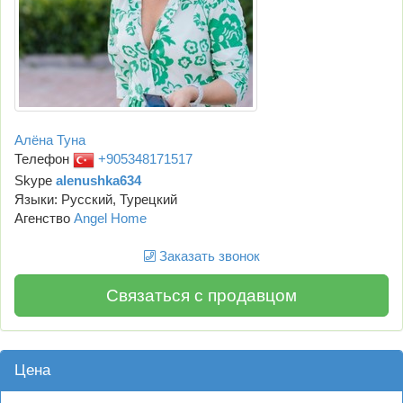
Алёна Туна
Телефон
+905348171517
Skype
alenushka634
Языки: Русский, Турецкий
Агенство
Angel Home
Заказать звонок
Связаться с продавцом
Цена