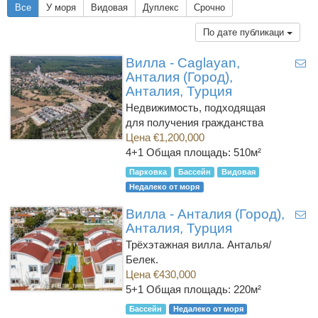
Все
У моря
Видовая
Дуплекс
Срочно
По дате публикаци
Вилла - Caglayan,
Анталия (Город),
Анталия, Турция
Недвижимость, подходящая
для получения гражданства
Цена €1,200,000
4+1
Общая площадь: 510м²
Парковка
Бассейн
Видовая
Недалеко от моря
Вилла - Анталия (Город),
Анталия, Турция
Трёхэтажная вилла. Анталья/
Белек.
Цена €430,000
5+1
Общая площадь: 220м²
Бассейн
Недалеко от моря