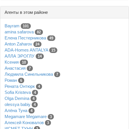
Агенты в этом районе
Bayram
101
amina safarova
82
Елена Пестерникова
49
Anton Zaharov
24
ADA-Homes ANTALYA
15
АЛЛА ЭРОГЛУ
14
Ксения
10
Анастасия
7
Людмила Синельникова
7
Роман
6
Рената Онтюрк
4
Sofia Kristeva
4
Olga Demina
4
olessya babiy
4
Алёна Туна
4
Megamare Megamare
3
Алексей Коновалов
3
ИСМЕТ ТУНЧ
3