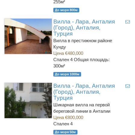
255м²
До моря 800м
Вилла - Лара, Анталия
(Город), Анталия,
Турция
Вилла в престижном районе
Кунду
Цена €480,000
Спален 4
Общая площадь:
300м²
До моря 1000м
Вилла - Лара, Анталия
(Город), Анталия,
Турция
Шикарная вилла на первой
береговой линии в Анталии
Цена €800,000
Спален 4
До моря 50м