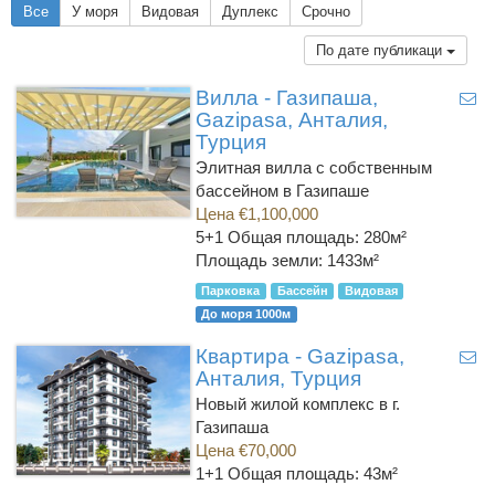
Все
У моря
Видовая
Дуплекс
Срочно
По дате публикаци
Вилла - Газипаша,
Gazipasa, Анталия,
Турция
Элитная вилла с собственным
бассейном в Газипаше
Цена €1,100,000
5+1
Общая площадь: 280м²
Площадь земли: 1433м²
Парковка
Бассейн
Видовая
До моря 1000м
Квартира - Gazipasa,
Анталия, Турция
Новый жилой комплекс в г.
Газипаша
Цена €70,000
1+1
Общая площадь: 43м²