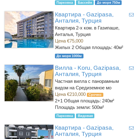
Парковка
Бассейн
До моря 750м
Квартира - Gazipasa,
Анталия, Турция
Квартира 2-х ком. в Газипаше,
Анталья, Турция
Цена €75,000
Жилых 2
Общая площадь: 40м²
До моря 1000м
Вилла - Koru, Gazipasa,
Анталия, Турция
Частная вилла с панорамным
видом на Средиземное мо
Цена €210,000
Срочно
2+1
Общая площадь: 240м²
Площадь земли: 500м²
Парковка
Видовая
Квартира - Gazipasa,
Анталия, Турция