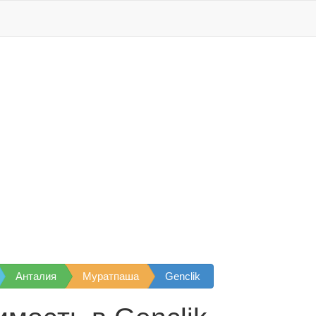
Анталия
Муратпаша
Genclik