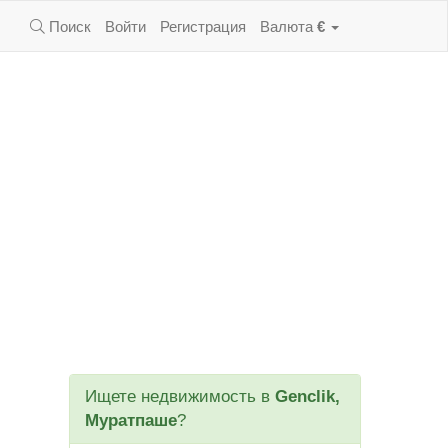
Поиск
Войти
Регистрация
Валюта
€
Ищете недвижимость в
Genclik,
Муратпаше
?