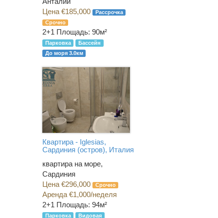
Анталии
Цена €185,000
Рассрочка
Срочно
2+1
Площадь: 90м²
Парковка
Бассейн
До моря 3.0км
Квартира - Iglesias,
Сардиния (остров), Италия
квартира на море,
Сардиния
Цена €296,000
Срочно
Аренда €1,000/неделя
2+1
Площадь: 94м²
Парковка
Видовая