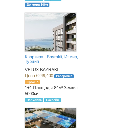
До моря 100м
Квартира - Bayrakli, Измир,
Турция
VELUX BAYRAKLI
Цена €249,400
Рассрочка
Срочно
1+1
Площадь: 84м² Земля:
5000м²
Парковка
Бассейн