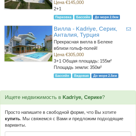
Цена €145,000
2+1
Парковка
Бассейн
До моря 2.0км
Вилла - Kadriye, Серик,
Анталия, Турция
Прекрасная вилла в Белеке
вблизи гольф-полей!
Цена €305,000
3+1
Общая площадь: 155м²
Площадь земли: 350м²
Бассейн
Видовая
До моря 2.5км
Ищете недвижимость в
Kadriye, Серике
?
Просто напишите в свободной форме, что Вы хотите
купить
. Мы свяжемся с Вами и предложим подходящие
варианты.