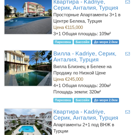
Квартира - Kadriye,
Серик, Анталия, Турция
Просторные Апартаменты 3+1 в
Центре Белека, Турция
Цена €115,000
3+1
Общая площадь: 109м²
Парковка
Бассейн
До моря 2.0км
Вилла - Kadriye, Серик,
Анталия, Турция
Вилла Близнец в Белеке на
Продажу по Низкой Цене
Цена €245,000
4+1
Общая площадь: 200м²
Площадь земли: 320м²
Парковка
Бассейн
До моря 2.0км
Квартира - Kadriye,
Серик, Анталия, Турция
Апартаменты 2+1 под ВНЖ в
Турции