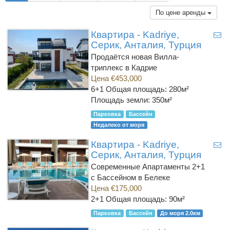
По цене аренды
Квартира - Kadriye,
Серик, Анталия, Турция
Продаётся новая Вилла-
триплекс в Кадрие
Цена €453,000
6+1
Общая площадь: 280м²
Площадь земли: 350м²
Парковка
Бассейн
Недалеко от моря
Квартира - Kadriye,
Серик, Анталия, Турция
Современные Апартаменты 2+1
с Бассейном в Белеке
Цена €175,000
2+1
Общая площадь: 90м²
Парковка
Бассейн
До моря 2.0км