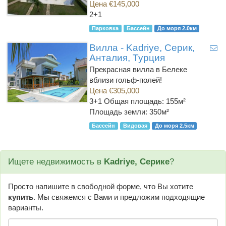
Цена €145,000
2+1
Парковка
Бассейн
До моря 2.0км
Вилла - Kadriye, Серик,
Анталия, Турция
Прекрасная вилла в Белеке
вблизи гольф-полей!
Цена €305,000
3+1
Общая площадь: 155м²
Площадь земли: 350м²
Бассейн
Видовая
До моря 2.5км
Ищете недвижимость в
Kadriye, Серике
?
Просто напишите в свободной форме, что Вы хотите
купить
. Мы свяжемся с Вами и предложим подходящие
варианты.