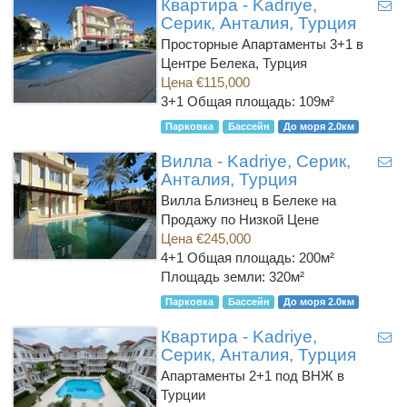
Квартира - Kadriye,
Серик, Анталия, Турция
Просторные Апартаменты 3+1 в
Центре Белека, Турция
Цена €115,000
3+1
Общая площадь: 109м²
Парковка
Бассейн
До моря 2.0км
Вилла - Kadriye, Серик,
Анталия, Турция
Вилла Близнец в Белеке на
Продажу по Низкой Цене
Цена €245,000
4+1
Общая площадь: 200м²
Площадь земли: 320м²
Парковка
Бассейн
До моря 2.0км
Квартира - Kadriye,
Серик, Анталия, Турция
Апартаменты 2+1 под ВНЖ в
Турции