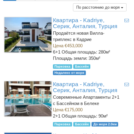
По расстоянию до моря
Квартира - Kadriye,
Серик, Анталия, Турция
Продаётся новая Вилла-
триплекс в Кадрие
Цена €453,000
6+1
Общая площадь: 280м²
Площадь земли: 350м²
Парковка
Бассейн
Недалеко от моря
Квартира - Kadriye,
Серик, Анталия, Турция
Современные Апартаменты 2+1
с Бассейном в Белеке
Цена €175,000
2+1
Общая площадь: 90м²
Парковка
Бассейн
До моря 2.0км