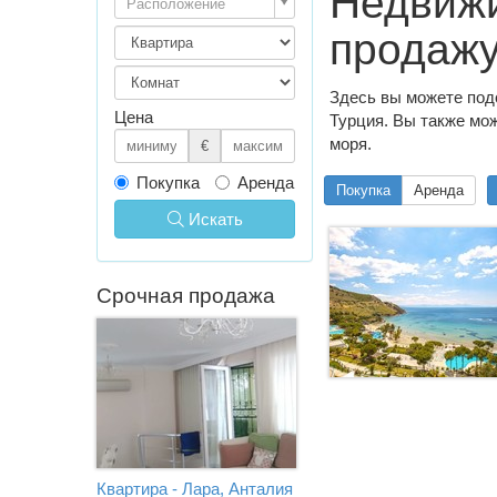
Недвижи
Расположение
продаж
Здесь вы можете под
Цена
Турция. Вы также мож
моря.
€
Покупка
Аренда
Покупка
Аренда
Искать
Срочная продажа
Квартира - Лара, Анталия