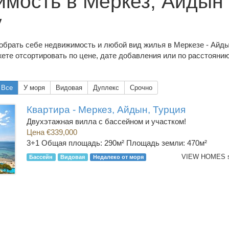
мость в Меркез, Айдын
у
обрать себе недвижимость и любой вид жилья в Меркезе - Айды
ете отсортировать по цене, дате добавления или по расстояни
Все
У моря
Видовая
Дуплекс
Срочно
Квартира - Меркез, Айдын, Турция
Двухэтажная вилла с бассейном и участком!
Цена €339,000
3+1
Общая площадь: 290м² Площадь земли: 470м²
Бассейн
Видовая
Недалеко от моря