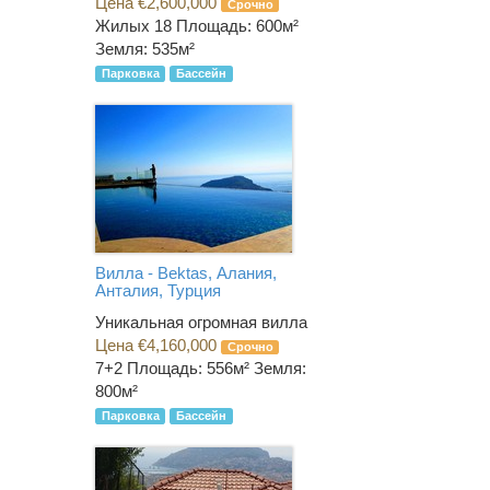
Цена €2,600,000
Срочно
Жилых 18
Площадь: 600м²
Земля: 535м²
Парковка
Бассейн
Вилла - Bektas, Алания,
Анталия, Турция
Уникальная огромная вилла
Цена €4,160,000
Срочно
7+2
Площадь: 556м² Земля:
800м²
Парковка
Бассейн