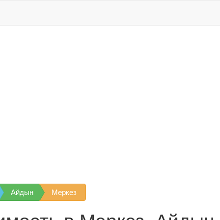
Айдын
Меркез