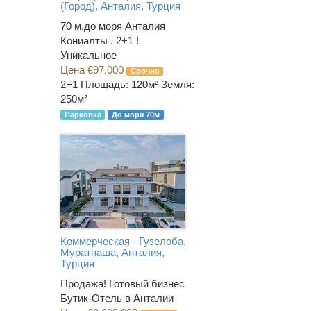
(Город), Анталия, Турция
70 м.до моря Анталия
Кониалты . 2+1 !
Уникальное
Цена €97,000
Срочно
2+1
Площадь: 120м² Земля:
250м²
Парковка
До моря 70м
Коммерческая - Гузелоба,
Муратпаша, Анталия,
Турция
Продажа! Готовый бизнес
Бутик-Отель в Анталии