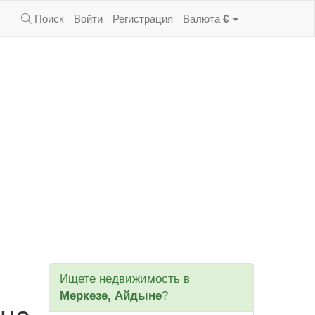
Поиск
Войти
Регистрация
Валюта
€
Ищете недвижимость в
Меркезе, Айдыне
?