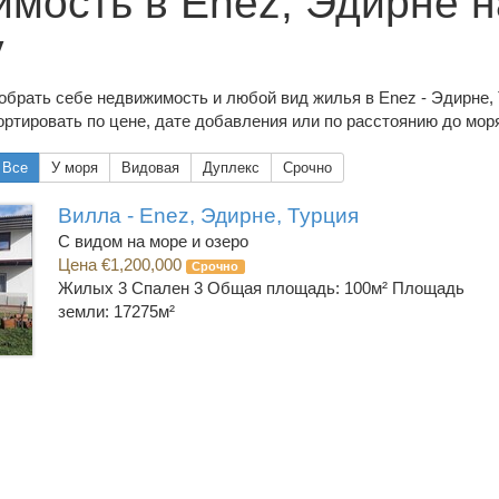
мость в Enez, Эдирне н
у
обрать себе недвижимость и любой вид жилья в Enez - Эдирне, 
ртировать по цене, дате добавления или по расстоянию до мор
Все
У моря
Видовая
Дуплекс
Срочно
Вилла - Enez, Эдирне, Турция
С видом на море и озеро
Цена €1,200,000
Срочно
Жилых 3 Спален 3
Общая площадь: 100м² Площадь
земли: 17275м²