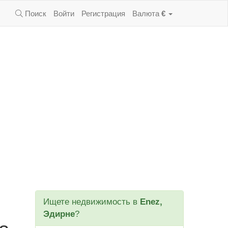
Поиск
Войти
Регистрация
Валюта
€
Ищете недвижимость в
Enez,
Эдирне
?