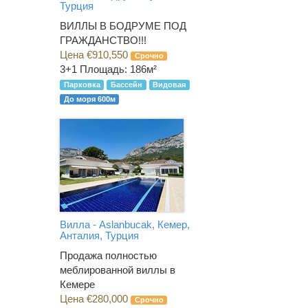
Турция
ВИЛЛЫ В БОДРУМЕ ПОД
ГРАЖДАНСТВО!!!
Цена €910,550
Срочно
3+1
Площадь: 186м²
Парковка
Бассейн
Видовая
До моря 600м
Вилла - Aslanbucak, Кемер,
Анталия, Турция
Продажа полностью
меблированной виллы в
Кемере
Цена €280,000
Срочно