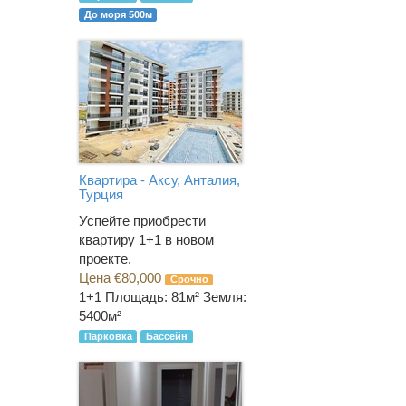
До моря 500м
Квартира - Аксу, Анталия,
Турция
Успейте приобрести
квартиру 1+1 в новом
проекте.
Цена €80,000
Срочно
1+1
Площадь: 81м² Земля:
5400м²
Парковка
Бассейн