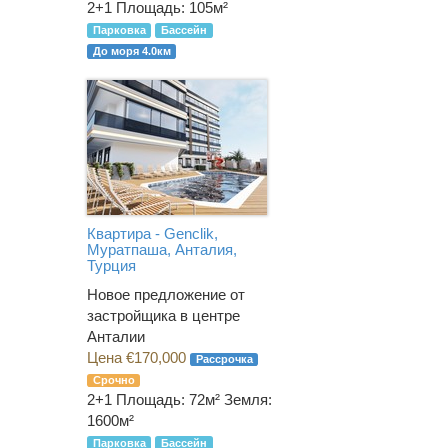
2+1
Площадь: 105м²
Парковка
Бассейн
До моря 4.0км
Квартира - Genclik,
Муратпаша, Анталия,
Турция
Новое предложение от
застройщика в центре
Анталии
Цена €170,000
Рассрочка
Срочно
2+1
Площадь: 72м² Земля:
1600м²
Парковка
Бассейн