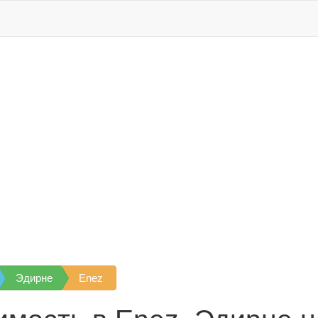
Эдирне
Enez