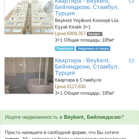
Квартира - Beykent,
Бейликдюзю, Стамбул,
Турция
Beykent Yeşilkent Konsepti Lüx
Eşyalı Kiralık 3+1
Цена €808,357
Кредит
3+1
Общая площадь: 185м²
Парковка
Недалеко от моря
Квартира - Beykent,
Бейликдюзю, Стамбул,
Турция
Квартира в Стамбуле
Цена €127,830
3+1
Общая площадь: 185м²
Ищете недвижимость в
Beykent, Бейликдюзю
?
Просто напишите в свободной форме, что Вы хотите
купить
. Мы свяжемся с Вами и предложим подходящие