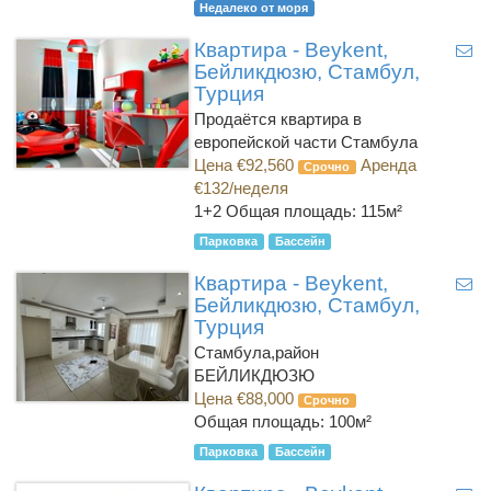
Недалеко от моря
Квартира - Beykent,
Бейликдюзю, Стамбул,
Турция
Продаётся квартира в
европейской части Стамбула
Цена €92,560
Аренда
Срочно
€132/неделя
1+2
Общая площадь: 115м²
Парковка
Бассейн
Квартира - Beykent,
Бейликдюзю, Стамбул,
Турция
Стамбула,район
БЕЙЛИКДЮЗЮ
Цена €88,000
Срочно
Общая площадь: 100м²
Парковка
Бассейн