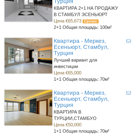
Турция
КВАРТИРА 2+1 НА ПРОДАЖУ
В СТАМБУЛ ЭСЕНЬЮРТ
Цена €65,673
Срочно
2+1
Общая площадь: 100м²
Квартира - Меркез,
Есеньюрт, Стамбул,
Турция
Лучший вариант для
инвестиции
Цена €65,000
1+1
Общая площадь: 70м²
Квартира - Меркез,
Есеньюрт, Стамбул,
Турция
КВАРТИРА В
ТУРЦИИ,СТАМБУО
Цена €50,000
1+1
Общая площадь: 70м²