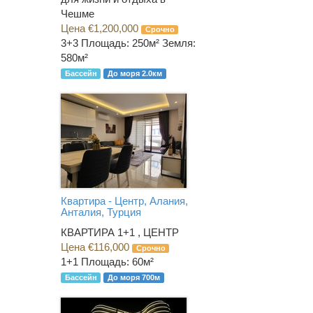
Чешме
Цена €1,200,000
Срочно
3+3
Площадь: 250м² Земля:
580м²
Бассейн
До моря 2.0км
Квартира - Центр, Алания,
Анталия, Турция
КВАРТИРА 1+1 , ЦЕНТР
Цена €116,000
Срочно
1+1
Площадь: 60м²
Бассейн
До моря 700м