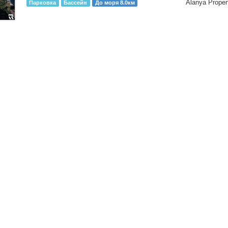
Alanya Proper
Парковка
Бассейн
До моря 8.0км