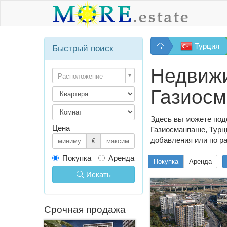
Турция
Быстрый поиск
Недвижи
Расположение
Газиосм
Здесь вы можете подо
Цена
Газиосманпаше, Турци
добавления или по р
€
Покупка
Аренда
Покупка
Аренда
Искать
Срочная продажа