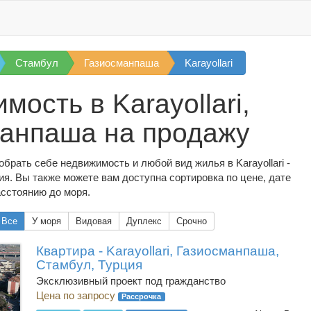
Стамбул
Газиосманпаша
Karayollari
мость в Karayollari,
анпаша на продажу
брать себе недвижимость и любой вид жилья в Karayollari -
я. Вы также можете вам доступна сортировка по цене, дате
асстоянию до моря.
Все
У моря
Видовая
Дуплекс
Срочно
Квартира - Karayollari, Газиосманпаша,
Стамбул, Турция
Эксклюзивный проект под гражданство
Цена по запросу
Рассрочка