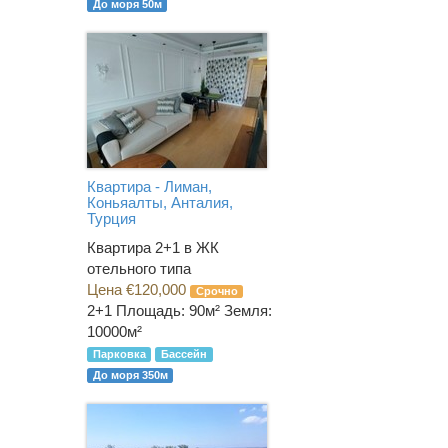
До моря 50м
Квартира - Лиман,
Коньяалты, Анталия,
Турция
Квартира 2+1 в ЖК
отельного типа
Цена €120,000
Срочно
2+1
Площадь: 90м² Земля:
10000м²
Парковка
Бассейн
До моря 350м