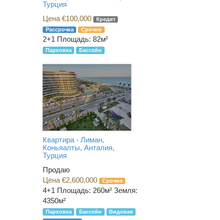
Турция
Цена €100,000
Кредит
Рассрочка
Срочно
2+1
Площадь: 82м²
Парковка
Бассейн
Квартира - Лиман,
Коньяалты, Анталия,
Турция
Продаю
Цена €2,600,000
Срочно
4+1
Площадь: 260м² Земля:
4350м²
Парковка
Бассейн
Видовая