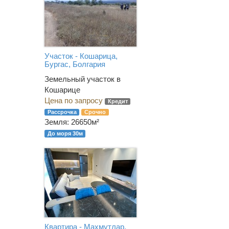
Участок - Кошарица,
Бургас, Болгария
Земельный участок в
Кошарице
Цена по запросу
Кредит
Рассрочка
Срочно
Земля: 26650м²
До моря 30м
Квартира - Махмутлар,