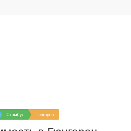
Стамбул
Гюнгорен