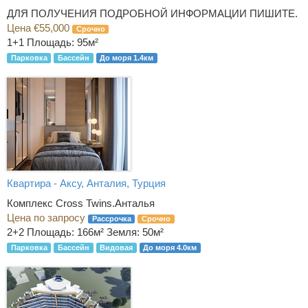
ДЛЯ ПОЛУЧЕНИЯ ПОДРОБНОЙ ИНФОРМАЦИИ ПИШИТЕ.
Цена €55,000
Срочно
1+1
Площадь: 95м²
Парковка
Бассейн
До моря 1.4км
Квартира - Аксу, Анталия, Турция
Комплекс Cross Twins.Анталья
Цена по запросу
Рассрочка
Срочно
2+2
Площадь: 166м² Земля: 50м²
Парковка
Бассейн
Видовая
До моря 4.0км