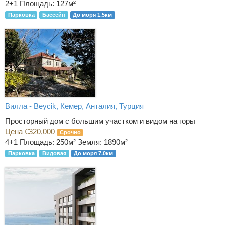
2+1
Площадь: 127м²
Парковка
Бассейн
До моря 1.5км
Вилла - Beycik, Кемер, Анталия, Турция
Просторный дом с большим участком и видом на горы
Цена €320,000
Срочно
4+1
Площадь: 250м² Земля: 1890м²
Парковка
Видовая
До моря 7.0км