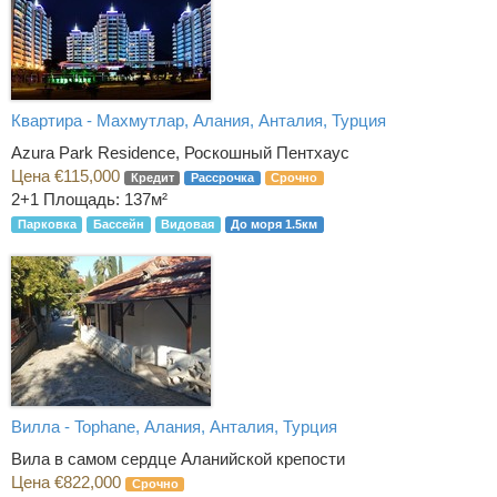
Квартира - Махмутлар, Алания, Анталия, Турция
Azura Park Residence, Роскошный Пентхаус
Цена €115,000
Кредит
Рассрочка
Срочно
2+1
Площадь: 137м²
Парковка
Бассейн
Видовая
До моря 1.5км
Вилла - Tophane, Алания, Анталия, Турция
Вила в самом сердце Аланийской крепости
Цена €822,000
Срочно