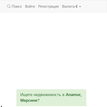
Поиск
Войти
Регистрация
Валюта
€
Ищете недвижимость в
Anamur,
Мерсине
?