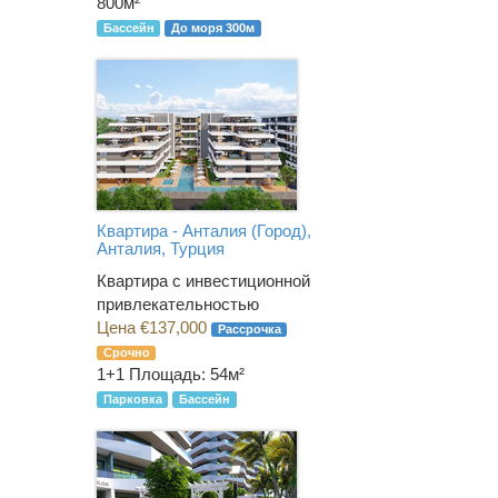
800м²
Бассейн
До моря 300м
Квартира - Анталия (Город),
Анталия, Турция
Квартира с инвестиционной
привлекательностью
Цена €137,000
Рассрочка
Срочно
1+1
Площадь: 54м²
Парковка
Бассейн