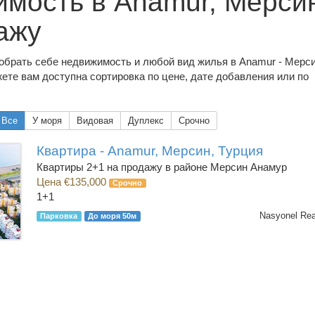
мость в Anamur, Мерси
ажу
обрать себе недвижимость и любой вид жилья в Anamur - Мерси
ете вам доступна сортировка по цене, дате добавления или по
Все
У моря
Видовая
Дуплекс
Срочно
Квартира - Anamur, Мерсин, Турция
Квартиры 2+1 на продажу в районе Мерсин Анамур
Цена €135,000
Срочно
1+1
Nasyonel Rea
Парковка
До моря 50м