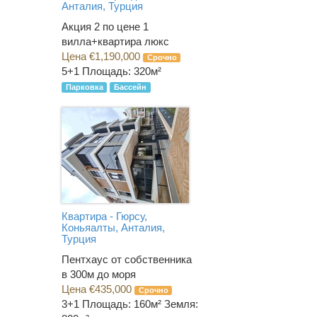
Анталия, Турция
Акция 2 по цене 1
вилла+квартира люкс
Цена €1,190,000
Срочно
5+1
Площадь: 320м²
Парковка
Бассейн
Квартира - Гюрсу,
Коньяалты, Анталия,
Турция
Пентхаус от собственника
в 300м до моря
Цена €435,000
Срочно
3+1
Площадь: 160м² Земля: