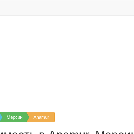
Мерсин
Anamur