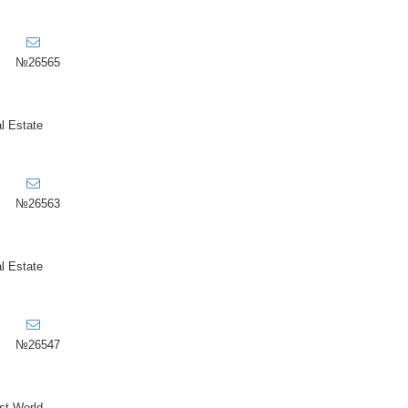
№26565
l Estate
№26563
l Estate
№26547
t World