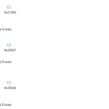
№27450
l Estate
№26567
l Estate
№26566
l Estate