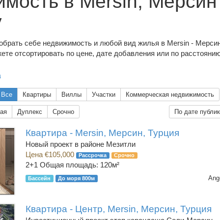
мость в Mersin, Мерсин
у
обрать себе недвижимость и любой вид жилья в Mersin - Мерсин
ете отсортировать по цене, дате добавления или по расстояни
4
Все
Квартиры
Виллы
Участки
Коммерческая недвижимость
ая
Дуплекс
Срочно
По дате публи
Квартира - Mersin, Мерсин, Турция
Новый проект в районе Мезитли
Цена €105,000
Рассрочка
Срочно
2+1
Общая площадь: 120м²
Ang
Бассейн
До моря 800м
Квартира - Центр, Mersin, Мерсин, Турция