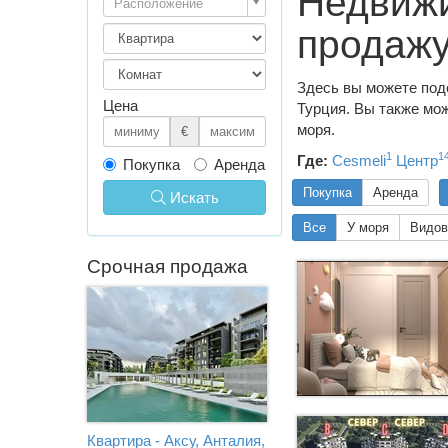
Недвижи
Расположение
продаж
Здесь вы можете под
Цена
Турция. Вы также мож
моря.
€
1
1
Где:
Cesmeli
Центр
Покупка
Аренда
Покупка
Аренда
Искать
Все
У моря
Видов
Срочная продажа
Квартира - Аксу, Анталия,