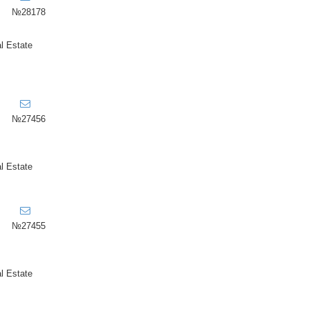
№28178
l Estate
№27456
l Estate
№27455
l Estate