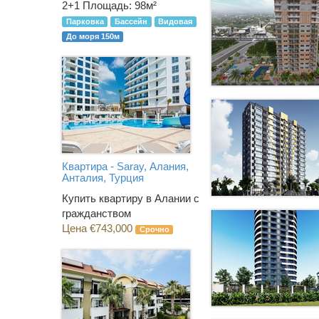
2+1
Площадь: 98м²
Парковка
Бассейн
Видовая
До моря 150м
Квартира - Saray, Алания,
Анталия, Турция
Купить квартиру в Алании с
гражданством
Цена €743,000
Срочно