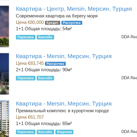
Квартира - Центр, Mersin, Мерсин, Турция
Современная квартира на берегу моря
Цена €80,000
Кредит
Рассрочка
1+1
Общая площадь: 54м²
DDA Rea
Парковка
Бассейн
Квартира - Mersin, Мерсин, Турция
Цена €83,745
Рассрочка
2+1
Общая площадь: 90м²
DDA Rea
Парковка
Бассейн
Квартира - Mersin, Мерсин, Турция
Премиальный комплекс в курортном городе
Цена €61,707
1+1
Общая площадь: 65м²
DDA Rea
Парковка
Бассейн
Видовая