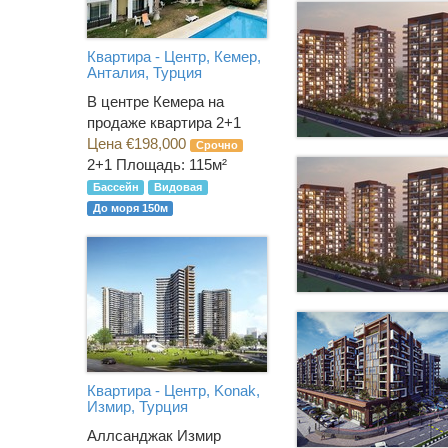
Квартира - Центр, Кемер,
Анталия, Турция
В центре Кемера на
продаже квартира 2+1
Цена €198,000
Срочно
2+1
Площадь: 115м²
Бассейн
Видовая
До моря 150м
Квартира - Центр, Konak,
Измир, Турция
Аллсанджак Измир