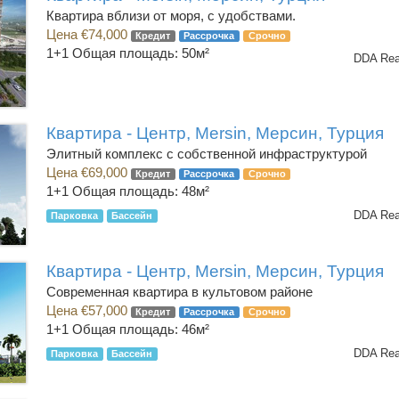
Квартира вблизи от моря, с удобствами.
Цена €74,000
Кредит
Рассрочка
Срочно
1+1
Общая площадь: 50м²
DDA Rea
Квартира - Центр, Mersin, Мерсин, Турция
Элитный комплекс с собственной инфраструктурой
Цена €69,000
Кредит
Рассрочка
Срочно
1+1
Общая площадь: 48м²
DDA Rea
Парковка
Бассейн
Квартира - Центр, Mersin, Мерсин, Турция
Современная квартира в культовом районе
Цена €57,000
Кредит
Рассрочка
Срочно
1+1
Общая площадь: 46м²
DDA Rea
Парковка
Бассейн