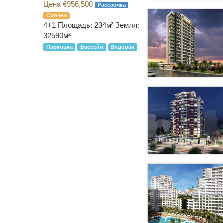
Цена €956,500
Рассрочка
Срочно
4+1
Площадь: 234м² Земля:
32590м²
Парковка
Бассейн
Видовая