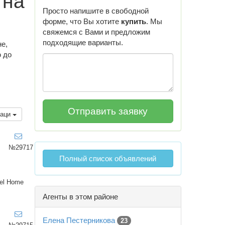
 на
Просто напишите в свободной
форме, что Вы хотите
купить
. Мы
свяжемся с Вами и предложим
подходящие варианты.
е,
ю до
каци
№29717
Полный список объявлений
el Home
Агенты в этом районе
Елена Пестерникова
23