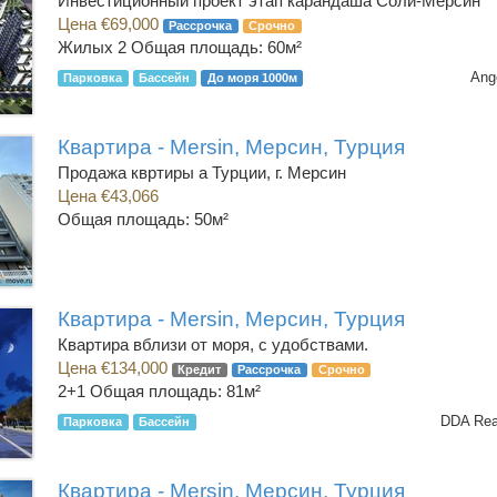
Инвестиционный проект этап карандаша Соли-Мерсин
Цена €69,000
Рассрочка
Срочно
Жилых 2
Общая площадь: 60м²
Ang
Парковка
Бассейн
До моря 1000м
Квартира - Mersin, Мерсин, Турция
Продажа квртиры а Турции, г. Мерсин
Цена €43,066
Общая площадь: 50м²
Квартира - Mersin, Мерсин, Турция
Квартира вблизи от моря, с удобствами.
Цена €134,000
Кредит
Рассрочка
Срочно
2+1
Общая площадь: 81м²
DDA Rea
Парковка
Бассейн
Квартира - Mersin, Мерсин, Турция