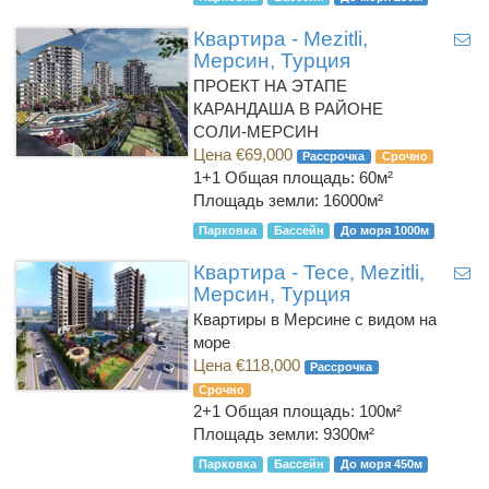
Квартира - Mezitli,
Мерсин, Турция
ПРОЕКТ НА ЭТАПЕ
КАРАНДАША В РАЙОНЕ
СОЛИ-МЕРСИН
Цена €69,000
Рассрочка
Срочно
1+1
Общая площадь: 60м²
Площадь земли: 16000м²
Парковка
Бассейн
До моря 1000м
Квартира - Tece, Mezitli,
Мерсин, Турция
Квартиры в Мерсине с видом на
море
Цена €118,000
Рассрочка
Срочно
2+1
Общая площадь: 100м²
Площадь земли: 9300м²
Парковка
Бассейн
До моря 450м