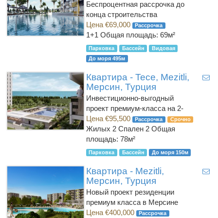
Беспроцентная рассрочка до
конца строительства
Цена €69,000
Рассрочка
1+1
Общая площадь: 69м²
Парковка
Бассейн
Видовая
До моря 495м
Квартира - Tece, Mezitli,
Мерсин, Турция
Инвестиционно-выгодный
проект премиум-класса на 2-
Цена €95,500
Рассрочка
Срочно
Жилых 2 Спален 2
Общая
площадь: 78м²
Парковка
Бассейн
До моря 150м
Квартира - Mezitli,
Мерсин, Турция
Новый проект резиденции
премиум класса в Мерсине
Цена €400,000
Рассрочка