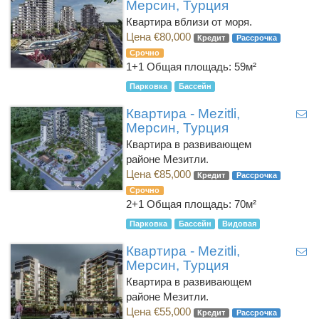
Мерсин, Турция
Квартира вблизи от моря.
Цена €80,000
Кредит
Рассрочка
Срочно
1+1
Общая площадь: 59м²
Парковка
Бассейн
Квартира - Mezitli,
Мерсин, Турция
Квартира в развивающем
районе Мезитли.
Цена €85,000
Кредит
Рассрочка
Срочно
2+1
Общая площадь: 70м²
Парковка
Бассейн
Видовая
Квартира - Mezitli,
Мерсин, Турция
Квартира в развивающем
районе Мезитли.
Цена €55,000
Кредит
Рассрочка