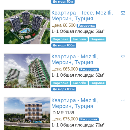
До моря 50м
Квартира - Tece, Mezitli,
Мерсин, Турция
Цена €6,500
Рассрочка
1+1
Общая площадь: 56м²
Парковка
Бассейн
Видовая
До моря 600м
Квартира - Mezitli,
Мерсин, Турция
Цена €65,000
Рассрочка
1+1
Общая площадь: 62м²
Парковка
Бассейн
Видовая
До моря 800м
Квартира - Mezitli,
Мерсин, Турция
ID MR 1188
Цена €75,000
Рассрочка
1+1
Общая площадь: 70м²