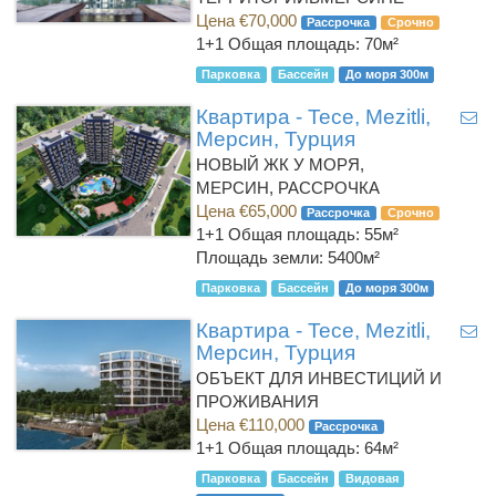
Цена €70,000
Рассрочка
Срочно
1+1
Общая площадь: 70м²
Парковка
Бассейн
До моря 300м
Квартира - Tece, Mezitli,
Мерсин, Турция
НОВЫЙ ЖК У МОРЯ,
МЕРСИН, РАССРОЧКА
Цена €65,000
Рассрочка
Срочно
1+1
Общая площадь: 55м²
Площадь земли: 5400м²
Парковка
Бассейн
До моря 300м
Квартира - Tece, Mezitli,
Мерсин, Турция
ОБЪЕКТ ДЛЯ ИНВЕСТИЦИЙ И
ПРОЖИВАНИЯ
Цена €110,000
Рассрочка
1+1
Общая площадь: 64м²
Парковка
Бассейн
Видовая