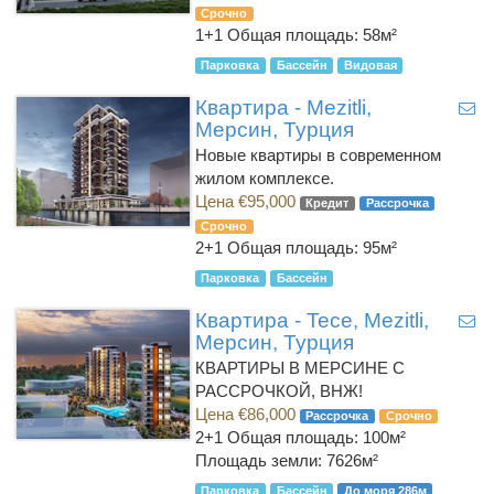
Срочно
1+1
Общая площадь: 58м²
Парковка
Бассейн
Видовая
Квартира - Mezitli,
Мерсин, Турция
Новые квартиры в современном
жилом комплексе.
Цена €95,000
Кредит
Рассрочка
Срочно
2+1
Общая площадь: 95м²
Парковка
Бассейн
Квартира - Tece, Mezitli,
Мерсин, Турция
КВАРТИРЫ В МЕРСИНЕ С
РАССРОЧКОЙ, ВНЖ!
Цена €86,000
Рассрочка
Срочно
2+1
Общая площадь: 100м²
Площадь земли: 7626м²
Парковка
Бассейн
До моря 286м