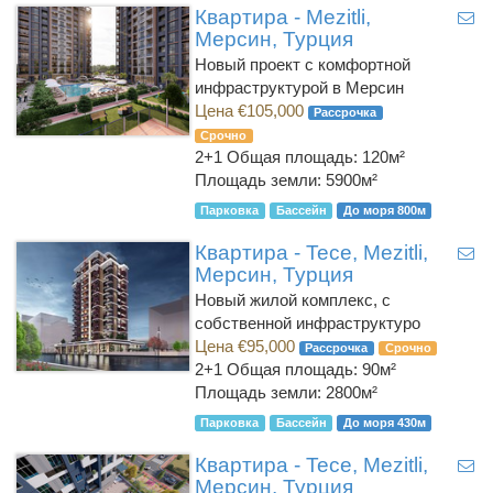
Квартира - Mezitli,
Мерсин, Турция
Новый проект с комфортной
инфраструктурой в Мерсин
Цена €105,000
Рассрочка
Срочно
2+1
Общая площадь: 120м²
Площадь земли: 5900м²
Парковка
Бассейн
До моря 800м
Квартира - Tece, Mezitli,
Мерсин, Турция
Новый жилой комплекс, с
собственной инфраструктуро
Цена €95,000
Рассрочка
Срочно
2+1
Общая площадь: 90м²
Площадь земли: 2800м²
Парковка
Бассейн
До моря 430м
Квартира - Tece, Mezitli,
Мерсин, Турция