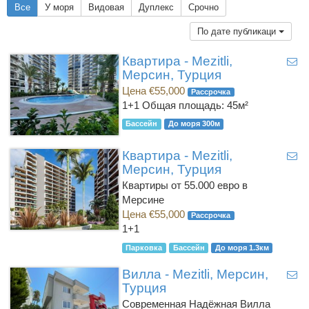
Все
У моря
Видовая
Дуплекс
Срочно
По дате публикаци
Квартира - Mezitli,
Мерсин, Турция
Цена €55,000
Рассрочка
1+1
Общая площадь: 45м²
Бассейн
До моря 300м
Квартира - Mezitli,
Мерсин, Турция
Квартиры от 55.000 евро в
Мерсине
Цена €55,000
Рассрочка
1+1
Парковка
Бассейн
До моря 1.3км
Вилла - Mezitli, Мерсин,
Турция
Современная Надёжная Вилла