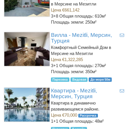
в Мерсине на Мезитли
Цена €661,142
3+8
Общая площадь: 610м²
Площадь земли: 250м²
Вилла - Mezitli, Мерсин,
Турция
Комфортный Семейный Дом в
Мерсине на Мезитли
Цена €1,322,285
3+1
Общая площадь: 270м²
Площадь земли: 350м²
Парковка
Видовая
До моря 50м
Квартира - Mezitli,
Мерсин, Турция
Квартира в динамично
развивающемся районе.
Цена €70,000
Рассрочка
1+1
Общая площадь: 48м²
Парковка
Бассейн