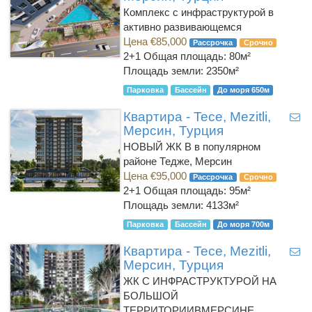
Комплекс с инфраструктурой в
активно развивающемся
Цена €85,000
Рассрочка
Срочно
2+1
Общая площадь: 80м²
Площадь земли: 2350м²
Парковка
Бассейн
До моря 650м
Квартира - Tece, Mezitli,
Мерсин, Турция
НОВЫЙ ЖК В в популярном
районе Тедже, Мерсин
Цена €95,000
Рассрочка
Срочно
2+1
Общая площадь: 95м²
Площадь земли: 4133м²
Парковка
Бассейн
До моря 700м
Квартира - Tece, Mezitli,
Мерсин, Турция
ЖК С ИНФРАСТРУКТУРОЙ НА
БОЛЬШОЙ
ТЕРРИТОРИИВМЕРСИНЕ