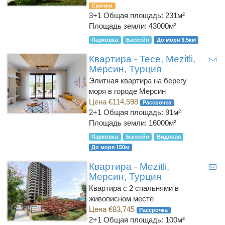
Срочно
3+1
Общая площадь: 231м²
Площадь земли: 43000м²
Парковка
Бассейн
До моря 3.5км
Квартира - Tece, Mezitli,
Мерсин, Турция
Элитная квартира на берегу
моря в городе Мерсин
Цена €114,598
Рассрочка
2+1
Общая площадь: 91м²
Площадь земли: 16000м²
Парковка
Бассейн
Видовая
До моря 150м
Квартира - Mezitli,
Мерсин, Турция
Квартира с 2 спальнями в
живописном месте
Цена €83,745
Рассрочка
2+1
Общая площадь: 100м²