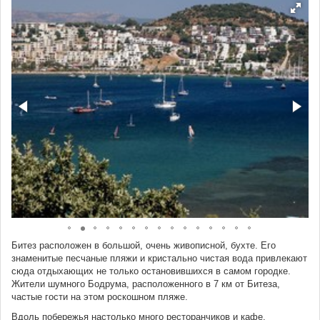
Битез расположен в большой, очень живописной, бухте. Его
знаменитые песчаные пляжи и кристально чистая вода привлекают
сюда отдыхающих не только остановившихся в самом городке.
Жители шумного Бодрума, расположенного в 7 км от Битеза,
частые гости на этом роскошном пляже.
Вдоль побережья настолько много ресторанчиков и кафе,