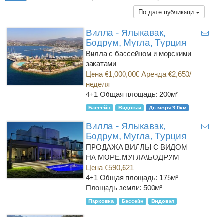
По дате публикаци
Вилла - Ялыкавак,
Бодрум, Мугла, Турция
Вилла с бассейном и морскими
закатами
Цена €1,000,000 Аренда €2,650/
неделя
4+1
Общая площадь: 200м²
Бассейн
Видовая
До моря 3.0км
Вилла - Ялыкавак,
Бодрум, Мугла, Турция
ПРОДАЖА ВИЛЛЫ С ВИДОМ
НА МОРЕ.МУГЛА\БОДРУМ
Цена €590,621
4+1
Общая площадь: 175м²
Площадь земли: 500м²
Парковка
Бассейн
Видовая