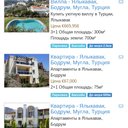
Вилла - Ялыкавак,
Бодрум, Мугла, Турция
Купить уютную виллу в Турции,
Ялыкавак
Цена €669,958
3+1
Общая площадь: 300м²
Площадь земли: 700м²
Парковка
Бассейн
До моря 2.0км
Квартира - Ялыкавак,
Бодрум, Мугла, Турция
Апартаменты в Ялыкавак,
Бодрум
Цена €67,000
2+1
Общая площадь: 75м²
Парковка
Бассейн
До моря 600м
Квартира - Ялыкавак,
Бодрум, Мугла, Турция
Апартаменты в Ялыкавак,
Бодрум