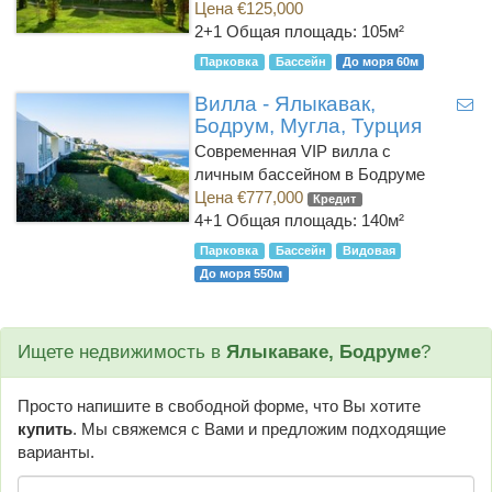
Цена €125,000
2+1
Общая площадь: 105м²
Парковка
Бассейн
До моря 60м
Вилла - Ялыкавак,
Бодрум, Мугла, Турция
Современная VIP вилла с
личным бассейном в Бодруме
Цена €777,000
Кредит
4+1
Общая площадь: 140м²
Парковка
Бассейн
Видовая
До моря 550м
Ищете недвижимость в
Ялыкаваке, Бодруме
?
Просто напишите в свободной форме, что Вы хотите
купить
. Мы свяжемся с Вами и предложим подходящие
варианты.