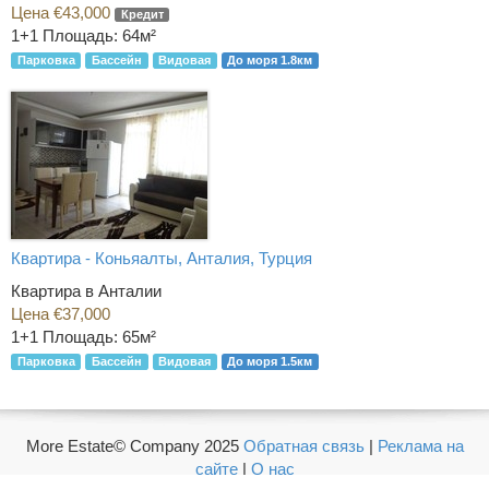
Цена €43,000
Кредит
1+1
Площадь: 64м²
Парковка
Бассейн
Видовая
До моря 1.8км
Квартира - Коньяалты, Анталия, Турция
Квартира в Анталии
Цена €37,000
1+1
Площадь: 65м²
Парковка
Бассейн
Видовая
До моря 1.5км
More Estate© Company 2025
Обратная связь
|
Реклама на
сайте
|
О нас