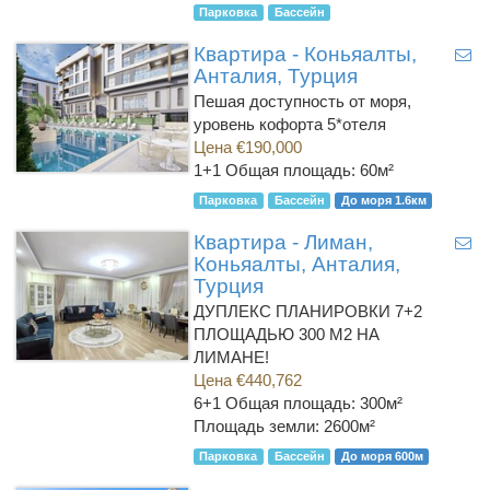
Парковка
Бассейн
Квартира - Коньяалты,
Анталия, Турция
Пешая доступность от моря,
уровень кофорта 5*отеля
Цена €190,000
1+1
Общая площадь: 60м²
Парковка
Бассейн
До моря 1.6км
Квартира - Лиман,
Коньяалты, Анталия,
Турция
ДУПЛЕКС ПЛАНИРОВКИ 7+2
ПЛОЩАДЬЮ 300 М2 НА
ЛИМАНЕ!
Цена €440,762
6+1
Общая площадь: 300м²
Площадь земли: 2600м²
Парковка
Бассейн
До моря 600м