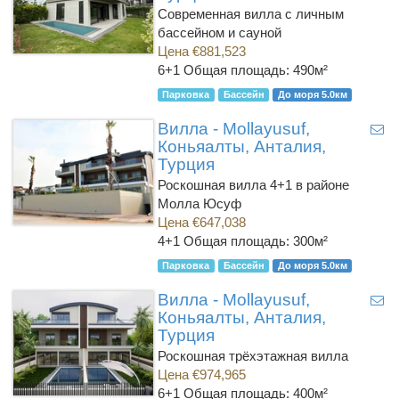
Современная вилла с личным
бассейном и сауной
Цена €881,523
6+1
Общая площадь: 490м²
Парковка
Бассейн
До моря 5.0км
Вилла - Mollayusuf,
Коньяалты, Анталия,
Турция
Роскошная вилла 4+1 в районе
Молла Юсуф
Цена €647,038
4+1
Общая площадь: 300м²
Парковка
Бассейн
До моря 5.0км
Вилла - Mollayusuf,
Коньяалты, Анталия,
Турция
Роскошная трёхэтажная вилла
Цена €974,965
6+1
Общая площадь: 400м²