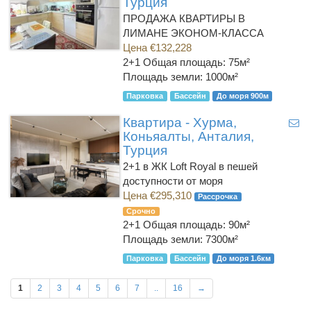
Турция
ПРОДАЖА КВАРТИРЫ В
ЛИМАНЕ ЭКОНОМ-КЛАССА
Цена €132,228
2+1
Общая площадь: 75м²
Площадь земли: 1000м²
Парковка
Бассейн
До моря 900м
Квартира - Хурма,
Коньяалты, Анталия,
Турция
2+1 в ЖК Loft Royal в пешей
доступности от моря
Цена €295,310
Рассрочка
Срочно
2+1
Общая площадь: 90м²
Площадь земли: 7300м²
Парковка
Бассейн
До моря 1.6км
1
2
3
4
5
6
7
..
16
→