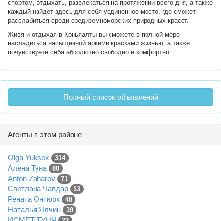
спортом, отдыхать, развлекаться на протяжении всего дня, а также
каждый найдет здесь для себя уединенное место, где сможет
расслабиться среди средиземноморских природных красот.
Живя и отдыхая в Коньяалты вы сможете в полной мере
насладиться насыщенной яркими красками жизнью, а также
почувствуете себя абсолютно свободно и комфортно.
Полный список объявлений
Агенты в этом районе
Olga Yuksek
314
Алёна Туна
80
Anton Zaharov
71
Светлана Чавдар
63
Рената Онтюрк
48
Наталья Ялчин
39
ИСМЕТ ТУНЧ
22