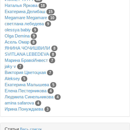
Наталья Яркова
18
Екатерина Делибаш
15
Megamare Megamare
10
светлана лебедева
9
olessya babiy
9
Olga Demina
9
Асель Омар
8
ЯНИНА ЧОЧИШВИЛИ
8
SVITLANA LEBEDEVA
8
Марина БравоИнвест
7
jaky v
7
Виктория Цветоцкая
7
Aleksey
5
Екатерина Малышева
5
Елена Пестерникова
4
Людмила Синельникова
4
amina safarova
4
Ирина Понуждаева
3
Статьи
Весь список