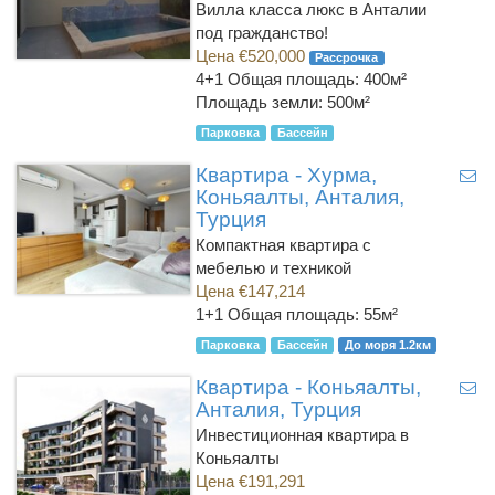
Вилла класса люкс в Анталии
под гражданство!
Цена €520,000
Рассрочка
4+1
Общая площадь: 400м²
Площадь земли: 500м²
Парковка
Бассейн
Квартира - Хурма,
Коньяалты, Анталия,
Турция
Компактная квартира с
мебелью и техникой
Цена €147,214
1+1
Общая площадь: 55м²
Парковка
Бассейн
До моря 1.2км
Квартира - Коньяалты,
Анталия, Турция
Инвестиционная квартира в
Коньяалты
Цена €191,291