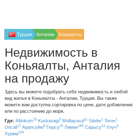
Турция
Анталия
Коньяалты
Недвижимость в
Коньяалты, Анталия
на продажу
Здесь вы можете подобрать себе недвижимость и любой
вид жилья в Коньяалты - Анталии, Турция. Вы также
можете вам доступна сортировка по цене, дате добавления
или по расстоянию до моря.
18
3
11
1
1
Где:
Altinkum
Kuskavagi
Mollayusuf
Siteler
Toros
17
8
25
184
14
5
Uncali
Арапсуйю
Гюрсу
Лиман
Сарысу
Улуч
104
Хурма