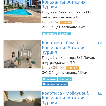
Коньяалты, Анталия,
Турция
Продажа, Анталия, Люкс 2+1 с
мебелью и техникой !
Цена €157
Срочно
2+1
Общая площадь: 95м²
Парковка
Бассейн
Квартира - Лиман,
Коньяалты, Анталия,
Турция
Продаётся Квартира 3+1 Лиман,
под гражданство ТР
Цена €342,000
Срочно
3+1
Общая площадь: 165м²
Парковка
Видовая
Недалеко от моря
Квартира - Mollayusuf,
Коньяалты, Анталия,
Турция