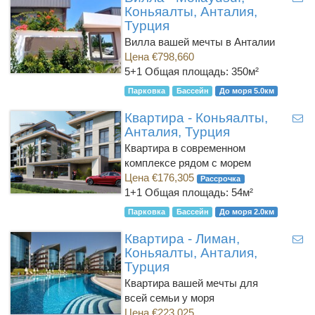
Коньяалты, Анталия,
Турция
Вилла вашей мечты в Анталии
Цена €798,660
5+1
Общая площадь: 350м²
Парковка
Бассейн
До моря 5.0км
Квартира - Коньяалты,
Анталия, Турция
Квартира в современном
комплексе рядом с морем
Цена €176,305
Рассрочка
1+1
Общая площадь: 54м²
Парковка
Бассейн
До моря 2.0км
Квартира - Лиман,
Коньяалты, Анталия,
Турция
Квартира вашей мечты для
всей семьи у моря
Цена €223,025