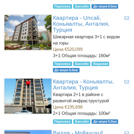
Парковка
Бассейн
До моря 5.0км
Квартира - Uncali,
Коньяалты, Анталия,
Турция
Шикарная квартира 3+1 с видом
на горы
Цена €520,099
3+1
Общая площадь: 160м²
Парковка
Бассейн
Видовая
До моря 5.0км
Квартира - Коньяалты,
Анталия, Турция
Квартира 2+1 в районе с
развитой инфраструктурой
Цена €195,698
2+1
Общая площадь: 100м²
Парковка
Бассейн
До моря 5.0км
Вилла - Mollayusuf,