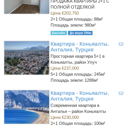
ПРОДАЖА КВАРТИРЫ 2+1 C
ПОЛНОЙ ОТДЕЛКОЙ
Цена €202,750
2+1
Общая площадь: 88м²
Площадь земли: 980м²
Бассейн
До моря 700м
Квартира - Коньяалты,
Анталия, Турция
Просторная квартира 5+1 в
Коньяалты, район Улуч
Цена €237,000
5+1
Общая площадь: 245м²
Площадь земли: 1288м²
Квартира - Коньяалты,
Анталия, Турция
Современная квартира в
Анталье – район Коньяалты
Цена €230,000
2+1
Общая площадь: 100м²