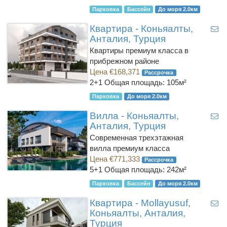
Парковка
Бассейн
До моря 2.0км
Квартира - Коньяалты,
Анталия, Турция
Квартиры премиум класса в
прибрежном районе
Цена €168,371
Рассрочка
2+1
Общая площадь: 105м²
Парковка
До моря 2.0км
Вилла - Коньяалты,
Анталия, Турция
Современная трехэтажная
вилла премиум класса
Цена €771,333
Рассрочка
5+1
Общая площадь: 242м²
Парковка
Бассейн
До моря 2.0км
Квартира - Mollayusuf,
Коньяалты, Анталия,
Турция