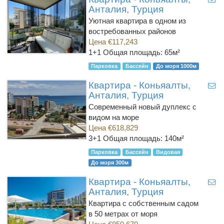
Анталия, Турция
Уютная квартира в одном из
востребованных районов
Цена €117,243
1+1
Общая площадь: 65м²
Парковка
Бассейн
До моря 1000м
Квартира - Коньяалты,
Анталия, Турция
Современный новый дуплекс с
видом на море
Цена €618,829
3+1
Общая площадь: 140м²
Парковка
Бассейн
Видовая
До моря 300м
Квартира - Коньяалты,
Анталия, Турция
Квартира с собственным садом
в 50 метрах от моря