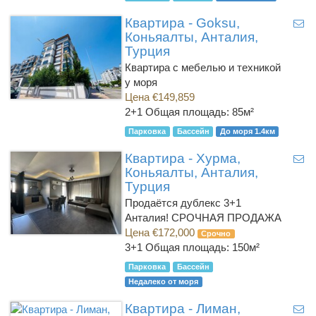
Квартира - Goksu,
Коньяалты, Анталия,
Турция
Квартира с мебелью и техникой
у моря
Цена €149,859
2+1
Общая площадь: 85м²
Парковка
Бассейн
До моря 1.4км
Квартира - Хурма,
Коньяалты, Анталия,
Турция
Продаётся дублекс 3+1
Анталия! СРОЧНАЯ ПРОДАЖА
Цена €172,000
Срочно
3+1
Общая площадь: 150м²
Парковка
Бассейн
Недалеко от моря
Квартира - Лиман,