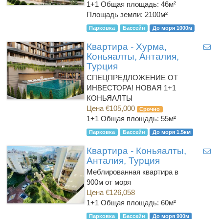
1+1
Общая площадь: 46м²
Площадь земли: 2100м²
Парковка
Бассейн
До моря 1000м
Квартира - Хурма,
Коньяалты, Анталия,
Турция
СПЕЦПРЕДЛОЖЕНИЕ ОТ
ИНВЕСТОРА! НОВАЯ 1+1
КОНЬЯАЛТЫ
Цена €105,000
Срочно
1+1
Общая площадь: 55м²
Парковка
Бассейн
До моря 1.5км
Квартира - Коньяалты,
Анталия, Турция
Меблированная квартира в
900м от моря
Цена €126,058
1+1
Общая площадь: 60м²
Парковка
Бассейн
До моря 900м