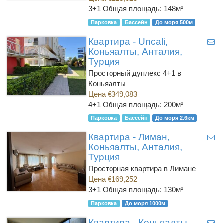
3+1
Общая площадь: 148м²
Парковка
Бассейн
До моря 500м
Квартира - Uncali,
Коньяалты, Анталия,
Турция
Просторный дуплекс 4+1 в
Коньяалты
Цена €349,083
4+1
Общая площадь: 200м²
Парковка
Бассейн
До моря 2.6км
Квартира - Лиман,
Коньяалты, Анталия,
Турция
Просторная квартира в Лимане
Цена €169,252
3+1
Общая площадь: 130м²
Парковка
До моря 1000м
Квартира - Коньяалты,