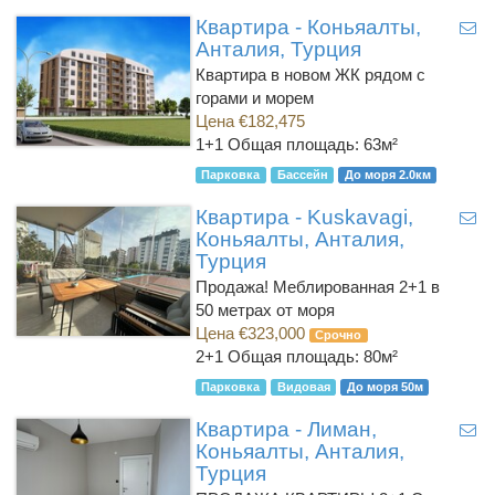
Квартира - Коньяалты,
Анталия, Турция
Квартира в новом ЖК рядом с
горами и морем
Цена €182,475
1+1
Общая площадь: 63м²
Парковка
Бассейн
До моря 2.0км
Квартира - Kuskavagi,
Коньяалты, Анталия,
Турция
Продажа! Меблированная 2+1 в
50 метрах от моря
Цена €323,000
Срочно
2+1
Общая площадь: 80м²
Парковка
Видовая
До моря 50м
Квартира - Лиман,
Коньяалты, Анталия,
Турция