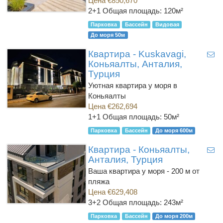
Цена €850,670
2+1
Общая площадь: 120м²
Парковка
Бассейн
Видовая
До моря 50м
Квартира - Kuskavagi,
Коньяалты, Анталия,
Турция
Уютная квартира у моря в
Коньяалты
Цена €262,694
1+1
Общая площадь: 50м²
Парковка
Бассейн
До моря 600м
Квартира - Коньяалты,
Анталия, Турция
Ваша квартира у моря - 200 м от
пляжа
Цена €629,408
3+2
Общая площадь: 243м²
Парковка
Бассейн
До моря 200м