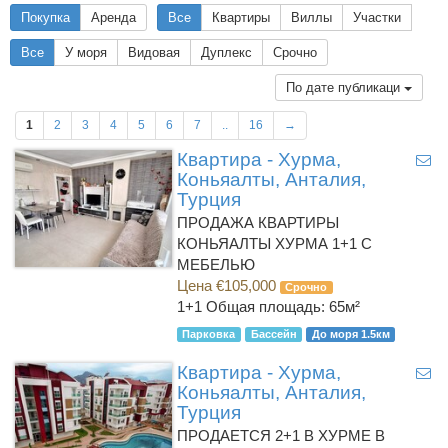
Покупка
Аренда
Все
Квартиры
Виллы
Участки
Все
У моря
Видовая
Дуплекс
Срочно
По дате публикаци
1
2
3
4
5
6
7
..
16
→
Квартира - Хурма,
Коньяалты, Анталия,
Турция
ПРОДАЖА КВАРТИРЫ
КОНЬЯАЛТЫ ХУРМА 1+1 С
МЕБЕЛЬЮ
Цена €105,000
Срочно
1+1
Общая площадь: 65м²
Парковка
Бассейн
До моря 1.5км
Квартира - Хурма,
Коньяалты, Анталия,
Турция
ПРОДАЕТСЯ 2+1 В ХУРМЕ В