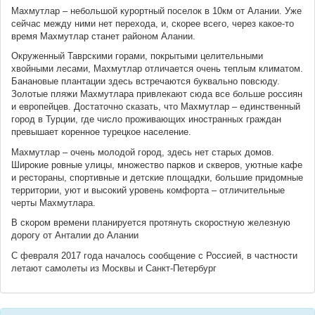
Махмутлар – небольшой курортный поселок в 10км от Алании. Уже
сейчас между ними нет перехода, и, скорее всего, через какое-то
время Махмутлар станет районом Алании.
Окруженный Таврскими горами, покрытыми целительными
хвойными лесами, Махмутлар отличается очень теплым климатом.
Банановые плантации здесь встречаются буквально повсюду.
Золотые пляжи Махмутлара привлекают сюда все больше россиян
и европейцев. Достаточно сказать, что Махмутлар – единственный
город в Турции, где число проживающих иностранных граждан
превышает коренное турецкое население.
Махмутлар – очень молодой город, здесь нет старых домов.
Широкие ровные улицы, множество парков и скверов, уютные кафе
и рестораны, спортивные и детские площадки, большие придомные
территории, уют и высокий уровень комфорта – отличительные
черты Махмутлара.
В скором времени планируется протянуть скоростную железную
дорогу от Анталии до Алании
С февраля 2017 года началось сообщение с Россией, в частности
летают самолеты из Москвы и Санкт-Петербург