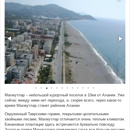
Махмутлар – небольшой курортный поселок в 10км от Алании. Уже
сейчас между ними нет перехода, и, скорее всего, через какое-то
время Махмутлар станет районом Алании.
Окруженный Таврскими горами, покрытыми целительными
хвойными лесами, Махмутлар отличается очень теплым климатом.
Банановые плантации здесь встречаются буквально повсюду.
Золотые пляжи Махмутлара привлекают сюда все больше россиян