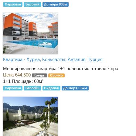
Парковка
Бассейн
До моря 805м
Квартира - Хурма, Коньяалты, Анталия, Турция
Меблированная квартира 1+1 полностью готовая к про
Цена €44,500
Кредит
Срочно
1+1
Площадь: 60м²
Парковка
Бассейн
Видовая
До моря 1.5км