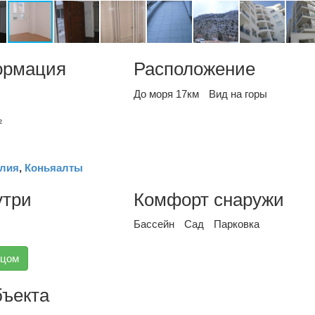
ормация
Расположение
До моря 17км
Вид на горы
²
лия
,
Коньяалты
утри
Комфорт снаружи
Бассейн
Сад
Парковка
вцом
бъекта