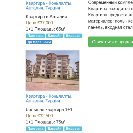
Современный комплек
Квартира - Коньяалты,
Анталия, Турция
Квартира находится н
Квартира предоставл
Квартира в Анталии
материалов: полы- ке
Цена €37,000
панель, входная стал
1+1
Площадь: 65м²
Парковка
Бассейн
Видовая
Связаться с прода
До моря 1.5км
Квартира - Коньяалты,
Анталия, Турция
большая квартира 1+1
Цена €32,500
1+1
Площадь: 75м²
Парковка
Бассейн
Видовая