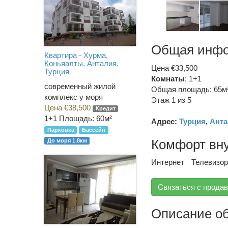
Общая инф
Квартира - Хурма,
Коньяалты, Анталия,
Цена €33,500
Турция
Комнаты
: 1+1
современный жилой
Общая площадь: 65м
комплекс у моря
Этаж 1 из 5
Цена €38,500
Кредит
1+1
Площадь: 60м²
Адрес:
Турция
,
Анта
Парковка
Бассейн
Комфорт вн
До моря 1.8км
Интернет
Телевизор
Связаться с прода
Описание о