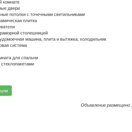
й комнате
ные двери
ные потолки с точечными светильниками
рамическая плитка
еватели
мраморной столешницей
судомоечная машина, плита и вытяжка, холодильник
овая система
мната для спальни
 стеклопакетами
вцом
Объявление размещено 1