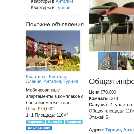
Квартиры в
Анталии
Квартиры в
Турции
Похожие объявления
Квартира - Кестель,
Общая инф
Алания, Анталия, Турция
Меблированные
Цена €70,000
апартаменты в комплексе с
Комнаты
: 2+1
бассейном в Кестеле.
Санузел
:
2 туалетов
Цена €79,000
Общая площадь: 110
1+1
Площадь: 110м²
Этажей 5
Парковка
Бассейн
Видовая
До моря 700м
Адрес:
Турция
,
Анта