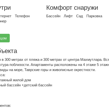
утри
Комфорт снаружи
тернет
Телефон
Бассейн
Лифт
Сад
Парковка
онер
вцом
бъекта
в 300 метрах от пляжа и 300 метрах от центра Махмутлара. Вс
ктура поблизости. Апартаменты расположены на 4 этаже 5 этаж
виды на море, Таврские горы и живописные окрестности.
са:
этажный жилой дом
ый бассейн +детский бассейн
ентов: