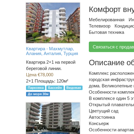
Комфорт вн
Мебелированная
Ин
Телевизор
Кондици
Бытовая техника
Связаться с прода
Квартира - Махмутлар,
Алания, Анталия, Турция
Описание о
Квартира 2+1 на первой
береговой линии.
Комплекс расположен 
Цена €78,000
городская инфрастру
2+1
Площадь: 120м²
дома. Великолепные 
Парковка
Бассейн
Видовая
Особенности комплек
До моря 30м
В комплексе один 5 
Открытый плавательн
Цветущий сад
Автостоянка
Консьерж
Особенности апартам