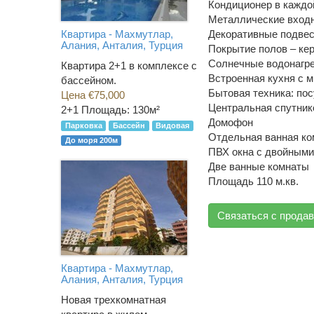
Кондиционер в каждо
Металлические вход
Декоративные подвес
Квартира - Махмутлар,
Алания, Анталия, Турция
Покрытие полов – ке
Солнечные водонагр
Квартира 2+1 в комплексе с
Встроенная кухня с 
бассейном.
Бытовая техника: по
Цена €75,000
Центральная спутник
2+1
Площадь: 130м²
Домофон
Парковка
Бассейн
Видовая
Отдельная ванная ко
До моря 200м
ПВХ окна с двойными
Две ванные комнаты
Площадь 110 м.кв.
Связаться с прода
Квартира - Махмутлар,
Алания, Анталия, Турция
Новая трехкомнатная