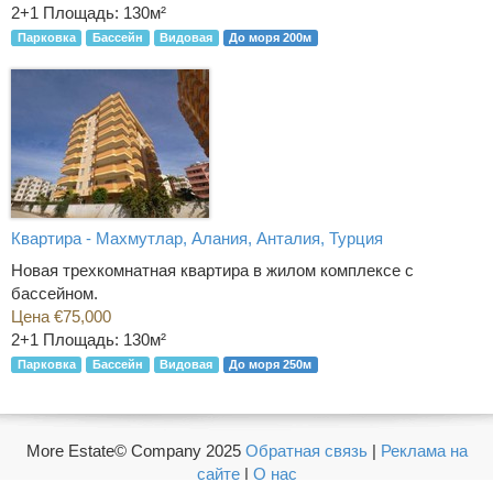
2+1
Площадь: 130м²
Парковка
Бассейн
Видовая
До моря 200м
Квартира - Махмутлар, Алания, Анталия, Турция
Новая трехкомнатная квартира в жилом комплексе с
бассейном.
Цена €75,000
2+1
Площадь: 130м²
Парковка
Бассейн
Видовая
До моря 250м
More Estate© Company 2025
Обратная связь
|
Реклама на
сайте
|
О нас