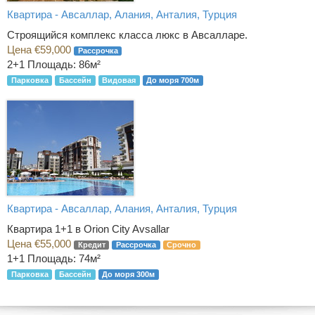
Квартира - Авсаллар, Алания, Анталия, Турция
Строящийся комплекс класса люкс в Авсалларе.
Цена €59,000
Рассрочка
2+1
Площадь: 86м²
Парковка
Бассейн
Видовая
До моря 700м
Квартира - Авсаллар, Алания, Анталия, Турция
Квартира 1+1 в Orion City Avsallar
Цена €55,000
Кредит
Рассрочка
Срочно
1+1
Площадь: 74м²
Парковка
Бассейн
До моря 300м