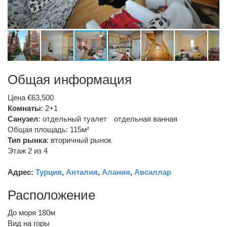
Общая информация
Цена €63,500
Комнаты
: 2+1
Санузел
:
отдельный туалет
отдельная ванная
Общая площадь: 115м²
Тип рынка
:
вторичный рынок
Этаж 2 из 4
Адрес:
Турция
,
Анталия
,
Алания
,
Авсаллар
Расположение
До моря 180м
Вид на горы