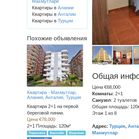
Махмутларе
Квартиры в
Алании
Квартиры в
Анталии
Квартиры в
Турции
Похожие объявления
Общая инф
Цена €68,000
Квартира - Махмутлар,
Комнаты
: 2+1
Алания, Анталия, Турция
Санузел
:
2 туалетов
Квартира 2+1 на первой
Общая площадь: 120
береговой линии.
Этаж 1 из 8
Цена €78,000
2+1
Площадь: 120м²
Адрес:
Турция
,
Анта
Махмутлар
Парковка
Бассейн
Видовая