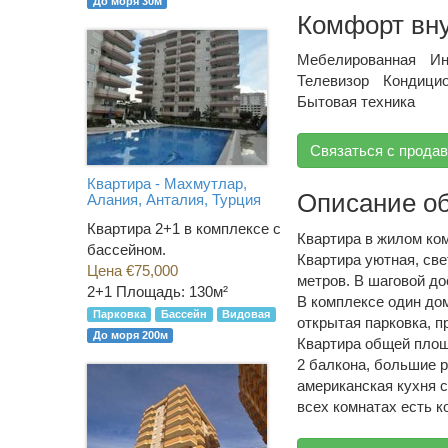
До моря 30м
Комфорт вн
Мебелированная
Ин
Телевизор
Кондици
Бытовая техника
Связаться с прода
Квартира - Махмутлар,
Описание о
Алания, Анталия, Турция
Квартира 2+1 в комплексе с
Квартира в жилом ко
бассейном.
Квартира уютная, све
Цена €75,000
метров. В шаговой до
2+1
Площадь: 130м²
В комплексе один дом
Парковка
Бассейн
Видовая
открытая парковка, п
До моря 200м
Квартира общей площа
2 балкона, большие р
американская кухня с
всех комнатах есть к