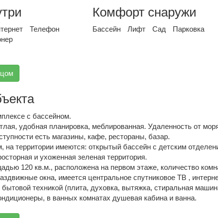
утри
Комфорт снаружи
тернет
Телефон
Бассейн
Лифт
Сад
Парковка
онер
вцом
бъекта
мплексе с бассейном.
тлая, удобная планировка, меблированная. Удаленность от мор
ступности есть магазины, кафе, рестораны, базар.
, на территории имеются: открытый бассейн с детским отделен
росторная и ухоженная зеленая территория.
дью 120 кв.м., расположена на первом этаже, количество комна
аздвижные окна, имеется центральное спутниковое ТВ , интерне
 бытовой техникой (плита, духовка, вытяжка, стиральная машин
ондиционеры, в ванных комнатах душевая кабина и ванна.