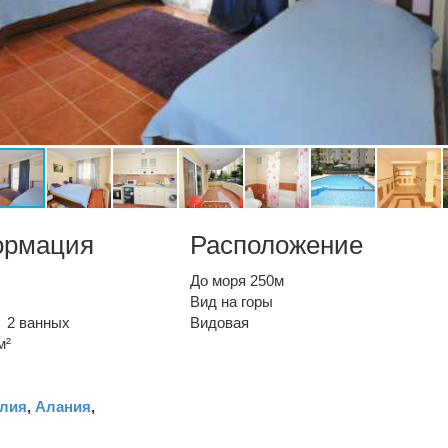
ормация
Расположение
До моря 250м
Вид на горы
2 ванных
Видовая
м²
лия
,
Алания
,