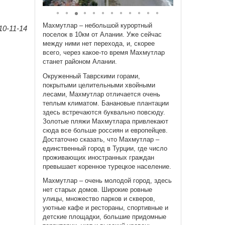
Махмутлар – небольшой курортный
0-11-14
поселок в 10км от Алании. Уже сейчас
между ними нет перехода, и, скорее
всего, через какое-то время Махмутлар
станет районом Алании.
Окруженный Таврскими горами,
покрытыми целительными хвойными
лесами, Махмутлар отличается очень
теплым климатом. Банановые плантации
здесь встречаются буквально повсюду.
Золотые пляжи Махмутлара привлекают
сюда все больше россиян и европейцев.
Достаточно сказать, что Махмутлар –
единственный город в Турции, где число
проживающих иностранных граждан
превышает коренное турецкое население.
Махмутлар – очень молодой город, здесь
нет старых домов. Широкие ровные
улицы, множество парков и скверов,
уютные кафе и рестораны, спортивные и
детские площадки, большие придомные