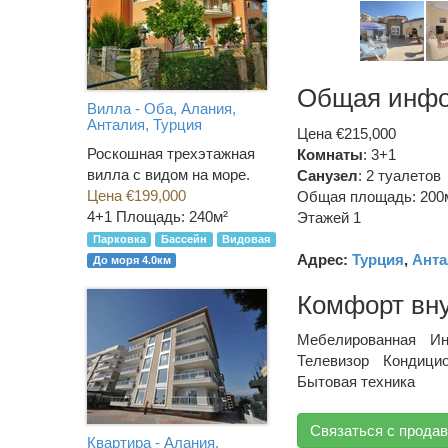
Общая инф
Вилла - Оба, Алания,
Анталия, Турция
Цена €215,000
Роскошная трехэтажная
Комнаты
: 3+1
вилла с видом на море.
Санузел
:
2 туалетов
Цена €199,000
Общая площадь: 200
4+1
Площадь: 240м²
Этажей 1
Парковка
Бассейн
Видовая
Адрес:
Турция
,
Анта
До моря 4.0км
Комфорт вн
Мебелированная
Ин
Телевизор
Кондици
Бытовая техника
Связаться с прода
Квартира - Алания,