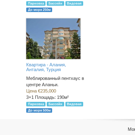
Парковка
Бассейн
Видовая
До моря 250м
Квартира - Алания,
Анталия, Турция
Меблированный пентхаус в
центре Аланьи.
Цена €235,000
3+1
Площадь: 190м²
Парковка
Бассейн
Видовая
До моря 500м
Mor