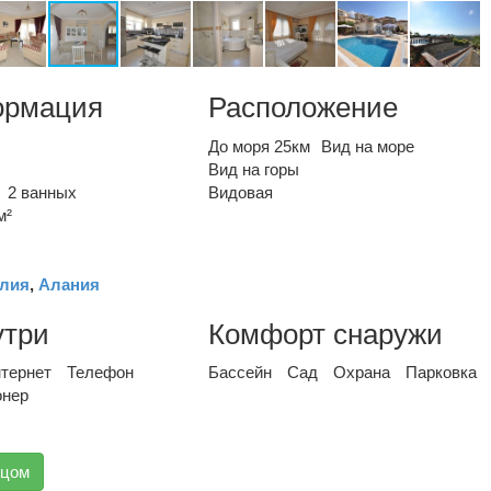
ормация
Расположение
До моря 25км
Вид на море
Вид на горы
2 ванных
Видовая
м²
лия
,
Алания
утри
Комфорт снаружи
тернет
Телефон
Бассейн
Сад
Охрана
Парковка
онер
вцом