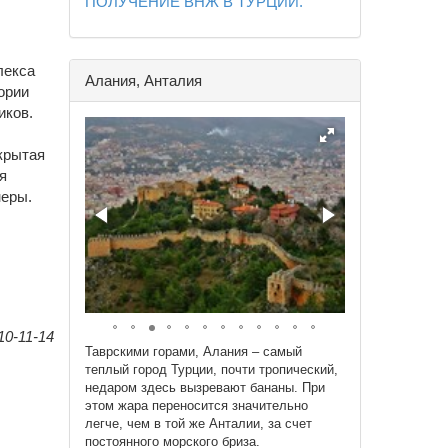
ПОЛУЧЕНИЕ ВНЖ В ТУРЦИИ.
лекса
Алания, Анталия
ории
иков.
ткрытая
я
неры.
0-11-14
Таврскими горами, Алания – самый
теплый город Турции, почти тропический,
недаром здесь вызревают бананы. При
этом жара переносится значительно
легче, чем в той же Анталии, за счет
постоянного морского бриза.