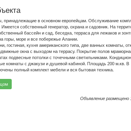
бъекта
ы, принадлежащие в основном европейцам. Обслуживание комп
 Имеется собственный генератор, охрана и садовник. На террит
бственный бассейн и сад, беседка, терраса для лежаков и зонт
а горы, море и все побережье Алании.
ни, гостиная, кухня американского типа, две ванных комнаты, о
здвижные окна с выходом на террасу. Покрытие полов мраморна
натах подвесные потолки с точечными светильниками. Кондицио
е комнаты с джакузи и душевой кабиной. Площадь 200 м.кв. В
ючены полный комплект мебели и вся бытовая техника.
вцом
Объявление размещено 1