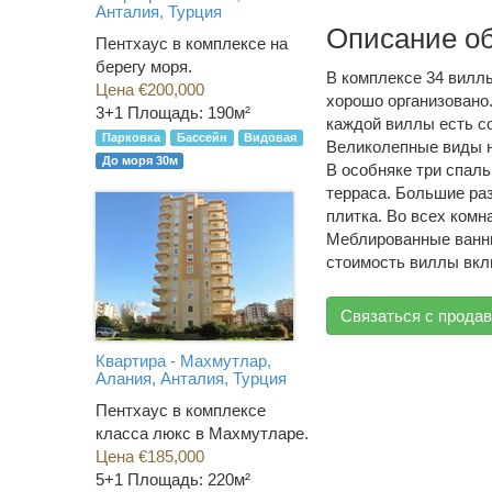
Анталия, Турция
Описание о
Пентхаус в комплексе на
берегу моря.
В комплексе 34 вилл
Цена €200,000
хорошо организовано.
3+1
Площадь: 190м²
каждой виллы есть со
Парковка
Бассейн
Видовая
Великолепные виды н
До моря 30м
В особняке три спаль
терраса. Большие ра
плитка. Во всех ком
Меблированные ванны
стоимость виллы вкл
Связаться с прода
Квартира - Махмутлар,
Алания, Анталия, Турция
Пентхаус в комплексе
класса люкс в Махмутларе.
Цена €185,000
5+1
Площадь: 220м²