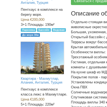
Связаться с прода
Анталия, Турция
Пентхаус в комплексе на
Описание о
берегу моря.
Цена €200,000
Отдельно стоящая ви
3+1
Площадь: 190м²
живописные окрестнос
Парковка
Бассейн
Видовая
Большая, ухоженная,
До моря 30м
Открытый бассейн с 
Террасы вокруг бассе
Крытая автомобильна
Особенности виллы:
Трехэтажный особняк
Гостиная, отдельная 
комнаты с душевыми 
На кухне шкаф из МД
Покрытие полов - пар
Квартира - Махмутлар,
Установлены кондиц
Алания, Анталия, Турция
Окна ПВХ
Пентхаус в комплексе
Солнечные водонагр
класса люкс в Махмутларе.
Спутниковая система
Цена €185,000
Площадь виллы 340 к
5+1
Площадь: 220м²