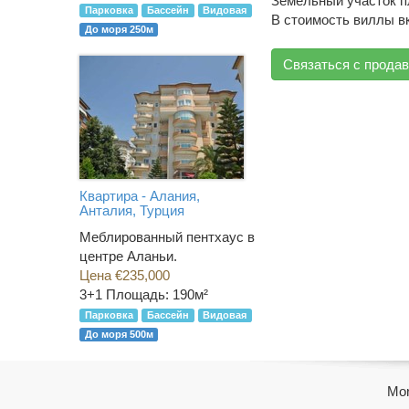
Земельный участок п
Парковка
Бассейн
Видовая
В стоимость виллы в
До моря 250м
Связаться с прода
Квартира - Алания,
Анталия, Турция
Меблированный пентхаус в
центре Аланьи.
Цена €235,000
3+1
Площадь: 190м²
Парковка
Бассейн
Видовая
До моря 500м
Mor