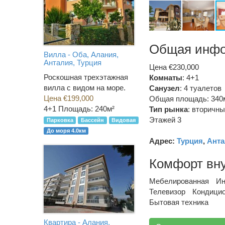
Общая инф
Вилла - Оба, Алания,
Анталия, Турция
Цена €230,000
Роскошная трехэтажная
Комнаты
: 4+1
вилла с видом на море.
Санузел
:
4 туалетов
Цена €199,000
Общая площадь: 340
4+1
Площадь: 240м²
Тип рынка
:
вторичны
Этажей 3
Парковка
Бассейн
Видовая
До моря 4.0км
Адрес:
Турция
,
Анта
Комфорт вн
Мебелированная
Ин
Телевизор
Кондици
Бытовая техника
Квартира - Алания,