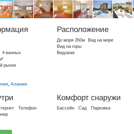
ормация
Расположение
До моря 350м
Вид на море
Вид на горы
4 ванных
Видовая
м²
й рынок
лия
,
Алания
утри
Комфорт снаружи
тернет
Телефон
Бассейн
Сад
Парковка
онер