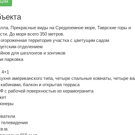
вцом
бъекта
лла. Прекрасные виды на Средиземное море, Таврские горы и
ти. До моря всего 350 метров.
 огороженная территория участка с цветущим садом
детским отделением
йнов для шезлонгов и зонтиков
я парковка
 4+1
кухня американского типа, четыре спальные комнаты, четыре в
кабинами, балкон и открытая терраса
Ф с рабочей поверхностью из керамогранита
кет
ионеры
еватели
 телевидения
в.м.