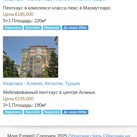
Пентхаус в комплексе класса люкс в Махмутларе.
Цена €185,000
5+1
Площадь: 220м²
Парковка
Бассейн
Видовая
До моря 250м
Квартира - Алания, Анталия, Турция
Меблированный пентхаус в центре Аланьи.
Цена €235,000
3+1
Площадь: 190м²
Парковка
Бассейн
Видовая
До моря 500м
More Estate© Company 2025
Обратная связь
|
Реклама на