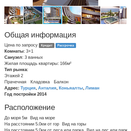
Общая информация
Цена по запросу
Кредит
Рассрочка
Комнаты
: 3+1
Санузел
:
3 ванных
Жилая площадь квартиры: 166м²
Тип рынка
:
Этажей 2
Прачечная
Кладовка
Балкон
Адрес:
Турция
,
Анталия
,
Коньяалты
,
Лиман
Год постройки 2014
Расположение
До моря 5м
Вид на море
На расстоянии 5.0км от гор
Вид на горы
На расстоянии 5.0км от леса или парка
Вид на лес или парк