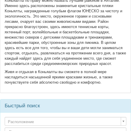
Коньяалты по праву можно назвать лучшим районом в Анталии.
Именно здесь расположены знаменитые кристальные пляжи
Коньялты, награжденные голубым флагом ЮНЕСКО за чистоту и
экологичность. Это место, окруженное горами и сосновыми
лесами, очарует вас своими живописными видами. Район
прекрасно благоустроен, здесь имеются теннисные корты,
яхтенный порт, волейбольные и баскетбольные площадки,
множество скверов с детскими площадками и тренажерами,
красивейшие парки, обустроенные зоны для пикника. В целом
здесь есть все для того, чтобы вы и ваши дети могли заниматься
спортом, отдыхать, развлекаться на протяжении всего дня, а также
каждый найдет здесь для себя уединенное место, где сможет
расслабиться среди средиземноморских природных красот.
Живя и отдыхая в Коньяалты вы сможете в полной мере
насладиться насыщенной яркими красками жизнью, а также
почувствуете себя абсолютно свободно и комфортно.
Быстрый поиск
Расположение